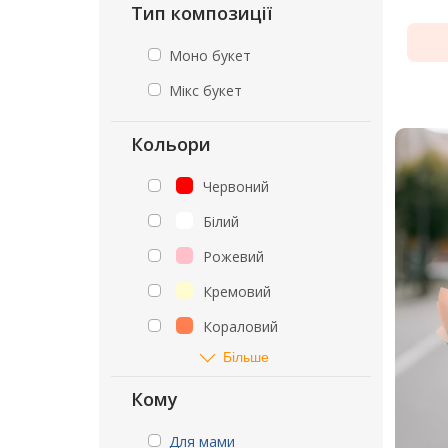
Тип композиції
Моно букет
Мікс букет
Кольори
Червоний
Білий
Рожевий
Кремовий
Кораловий
Більше
Кому
Для мами