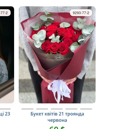
-77-2
9293-77-2
ці 23
Букет квітів 21 троянда
червона