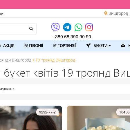
Вишгород
ти
+380 68 390 90 90
АКЦІЯ
🌺 ПІВОНІЇ
🌸 ГОРТЕНЗІЇ
БУКЕТИ
К
оянди Вишгород
19 троянд Вишгород
 букет квітів 19 троянд В
тування
9292-77-2
10456