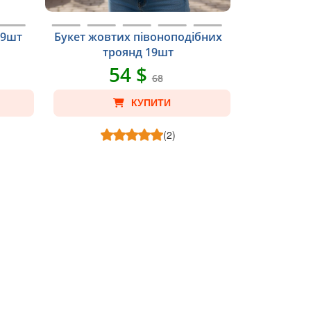
19шт
Букет жовтих півоноподібних
троянд 19шт
54 $
68
КУПИТИ
(2)