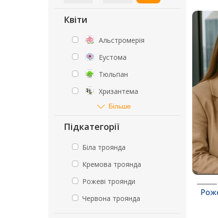
Квіти
Альстромерія
Еустома
Тюльпан
Хризантема
Більше
Підкатегорії
Біла троянда
Кремова троянда
Рожеві троянди
Роже
Червона троянда