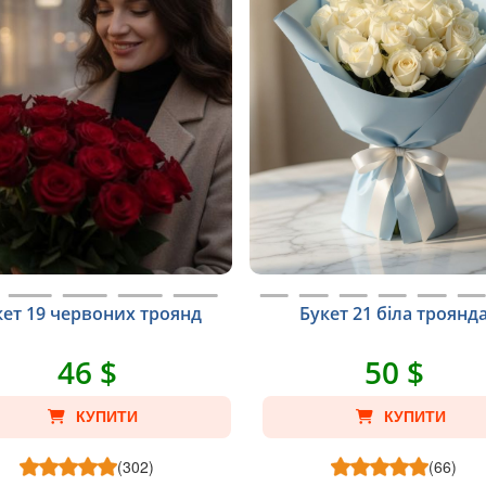
кет 19 червоних троянд
Букет 21 біла троянд
46 $
50 $
КУПИТИ
КУПИТИ
(302)
(66)