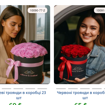
10090-77-2
10091
ві троянди в коробці 23
Червоні троянди в короб
шт
шт