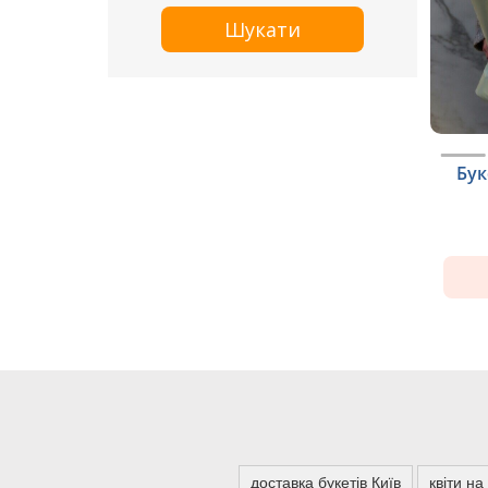
Шукати
Бук
доставка букетів Київ
квіти н