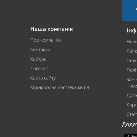
Наша компанія
Інф
Про компанію
Нов
Контакти
Квіт
Кар'єра
Полі
Логотип
Полі
Карта сайту
Замі
пове
Міжнародна доставка квітів
Дого
Корп
Статт
Дода