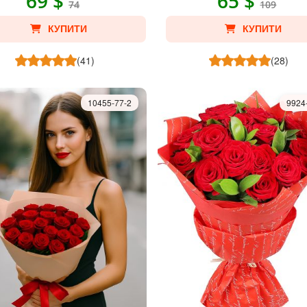
69 $
65 $
74
109
КУПИТИ
КУПИТИ
(41)
(28)
10455-77-2
9924