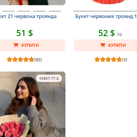
кет 21 червона троянда
Букет червоних троянд 
51 $
52 $
72
КУПИТИ
КУПИТИ
(82)
(3)
10457-77-2