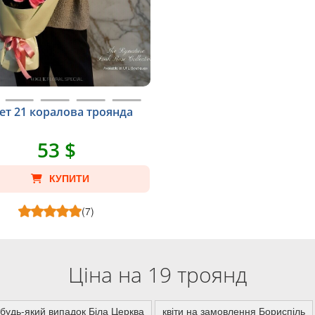
ет 21 коралова троянда
53 $
КУПИТИ
(7)
Ціна на 19 троянд
а будь-який випадок Біла Церква
квіти на замовлення Бориспіль