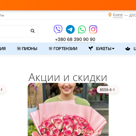
Киев
—
дос
кты
+380 68 390 90 90
ИЯ
🌺 ПИОНЫ
🌸 ГОРТЕНЗИИ
БУКЕТЫ
Ц
Акции и cкидки
-1
8559-6-1