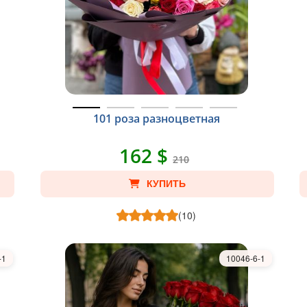
101 роза разноцветная
162 $
210
КУПИТЬ
(10)
-1
10046-6-1