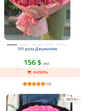
101 роза Джумилия
156 $
203
КУПИТЬ
(15)
2977-6-1