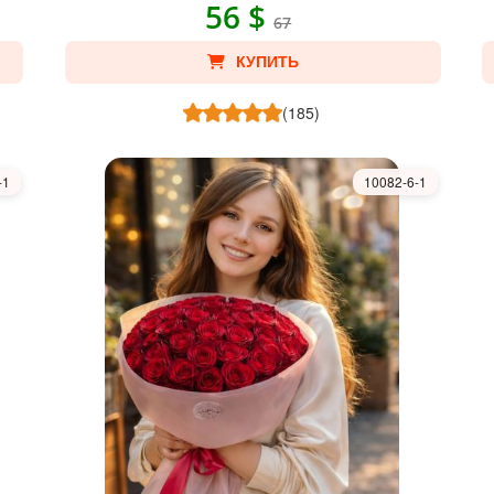
56 $
67
КУПИТЬ
(185)
-1
10082-6-1