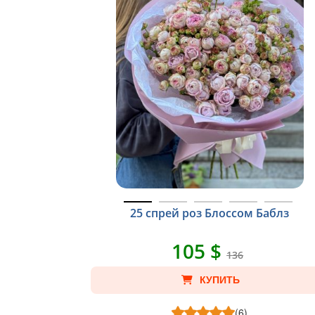
25 спрей роз Блоссом Баблз
105 $
136
КУПИТЬ
(6)