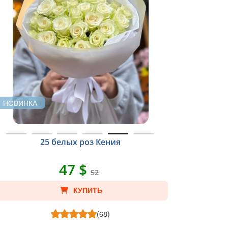
НОВИНКА
25 белых роз Кения
47 $
52
КУПИТЬ
(68)