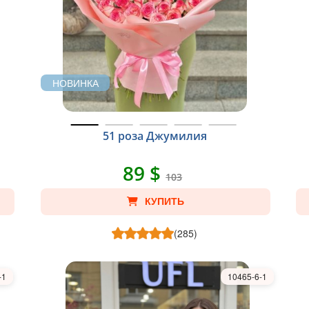
НОВИНКА
51 роза Джумилия
89 $
103
КУПИТЬ
(285)
-1
10465-6-1