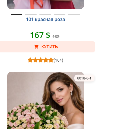
101 красная роза
167 $
182
КУПИТЬ
(104)
6018-6-1