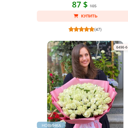
87 $
105
КУПИТЬ
(47)
6496-6
НОВИНКА