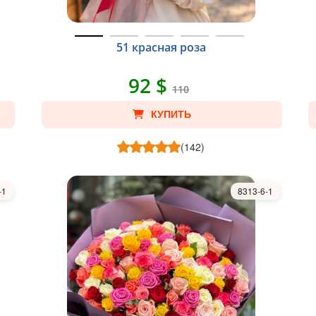
51 красная роза
92 $
110
КУПИТЬ
(142)
-1
8313-6-1