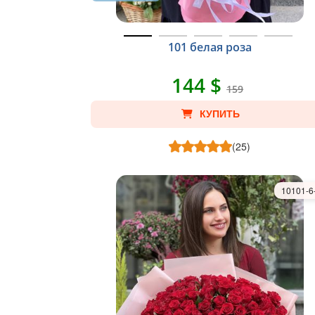
101 белая роза
144 $
159
КУПИТЬ
(25)
10101-6