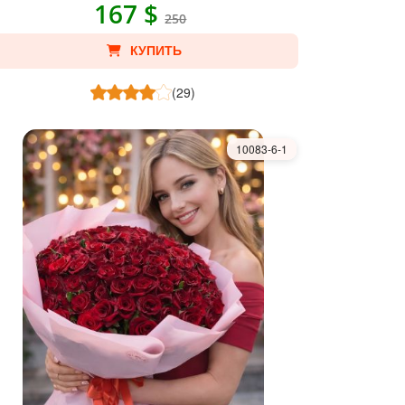
167 $
250
КУПИТЬ
(29)
10083-6-1