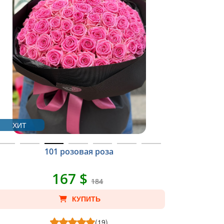
ХИТ
101 розовая роза
167 $
184
КУПИТЬ
(19)