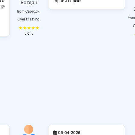
і й
гарний сервіс!
Богдан
🌸
from Cьогодні
from
Overall rating:
O
★★★★★
5 of 5
05-04-2026