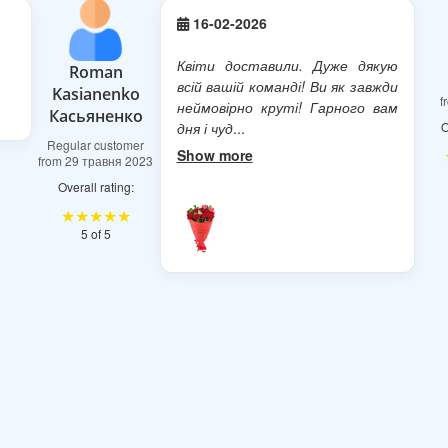
16-02-2026
Квіти доставили. Дуже дякую
Roman
всій вашій команді! Ви як завжди
Kasianenko
f
неймовірно круті! Гарного вам
Касьяненко
дня і чуд
...
O
Regular customer
Show more
from 29 травня 2023
Overall rating:
★★★★★
5 of 5