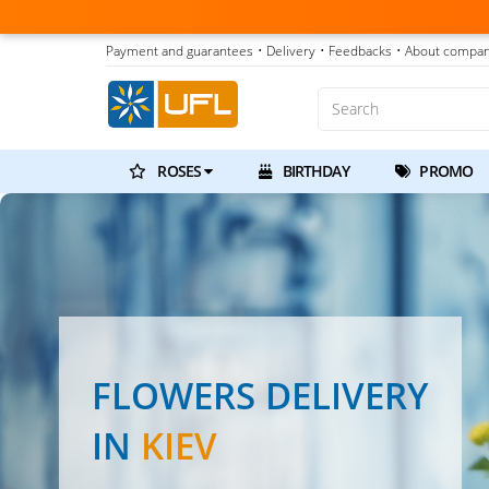
Payment and guarantees
• Delivery
• Feedbacks
• About compa
ROSES
BIRTHDAY
PROMO
FLOWERS DELIVERY
IN
KIEV