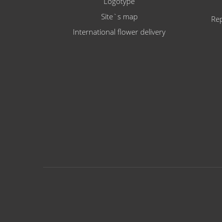
Logotype
Site`s map
Rep
International flower delivery