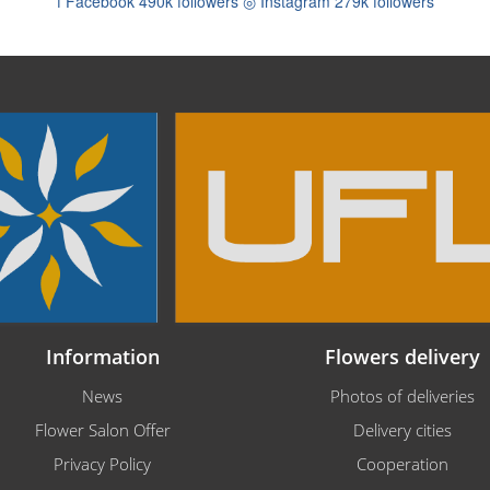
f
Facebook
490k followers
◎
Instagram
279k followers
Information
Flowers delivery
News
Photos of deliveries
Flower Salon Offer
Delivery cities
Privacy Policy
Cooperation