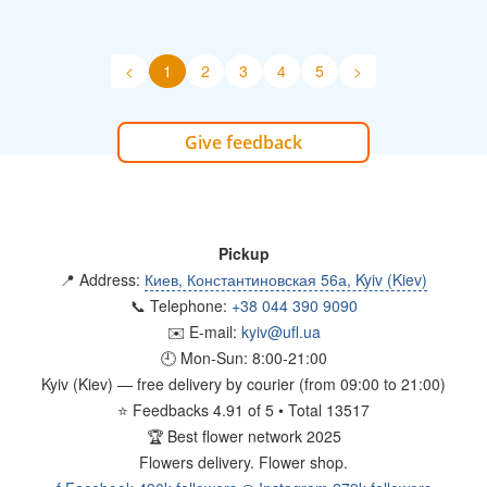
<
1
2
3
4
5
>
Give feedback
Pickup
📍 Address:
Киев, Константиновская 56а, Kyiv (Kiev)
📞 Telephone:
+38 044 390 9090
✉️ E-mail:
kyiv@ufl.ua
🕘 Mon-Sun:
8:00-21:00
Kyiv (Kiev)
— free delivery by courier (from 09:00 to 21:00)
⭐
Feedbacks
4.91
of
5
• Total
13517
🏆
Best flower network 2025
Flowers delivery.
Flower shop.