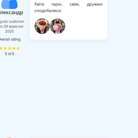
Квіти гарні, свіжі, дружині
сподобалися.
лександр
gular customer
om 29 вересня
2025
verall rating:
★★★★★
5 of 5