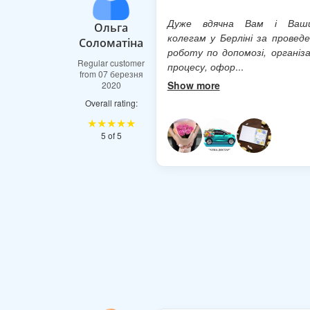
Дуже вдячна Вам і Ваш
Ольга
колегам у Берліні за провед
Соломатіна
роботу по допомозі, організа
Regular customer
процесу, офор
...
from 07 березня
Show more
2020
Overall rating:
★★★★★
5 of 5