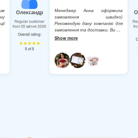
им
Менеджер Анна оформила
Олександр
О
ену
замовлення швидко)
Regular customer
Re
ції
Рекомендую дану компанію для
from 05 квітня 2026
fr
замовлення та доставки. Ви
...
Overall rating:
Show more
O
★★★★★
5 of 5