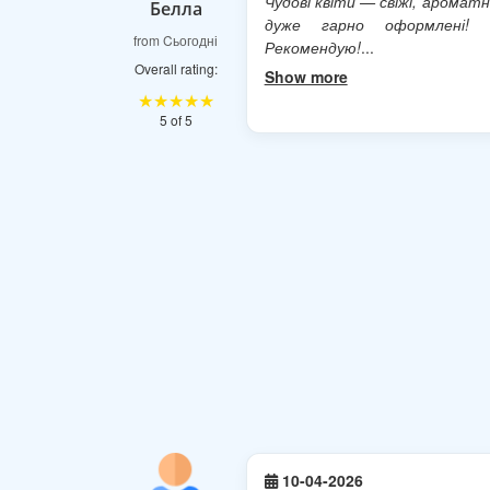
Чудові квіти — свіжі, ароматн
Белла
дуже гарно оформлені! 
from Cьогодні
Рекомендую!
...
Overall rating:
Show more
★★★★★
5 of 5
10-04-2026