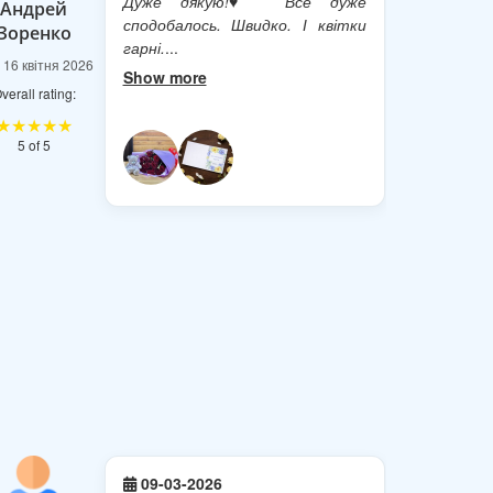
Дуже дякую!♥️ Все дуже
Андрей
сподобалось. Швидко. І квітки
Зоренко
гарні.
...
 16 квітня 2026
Show more
verall rating:
★★★★★
5 of 5
09-03-2026