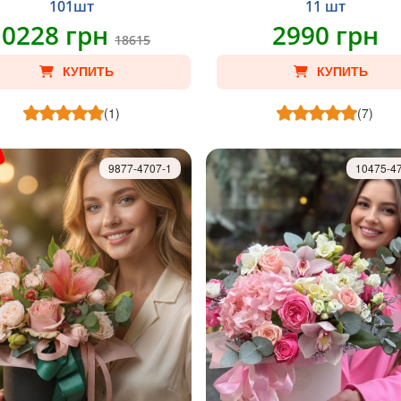
101шт
11 шт
10228 грн
2990 грн
18615
КУПИТЬ
КУПИТЬ
(1)
(7)
9877-4707-1
10475-4