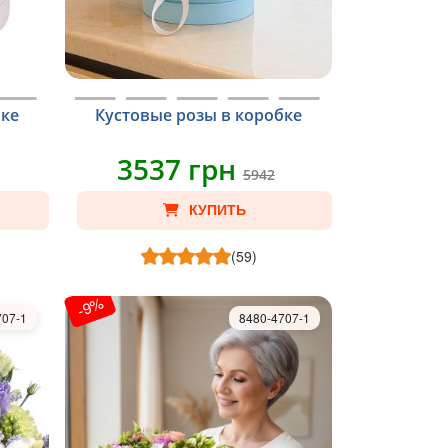
бке
Кустовые розы в коробке
3537 грн
5942
КУПИТЬ
(59)
-9%
707-1
8480-4707-1