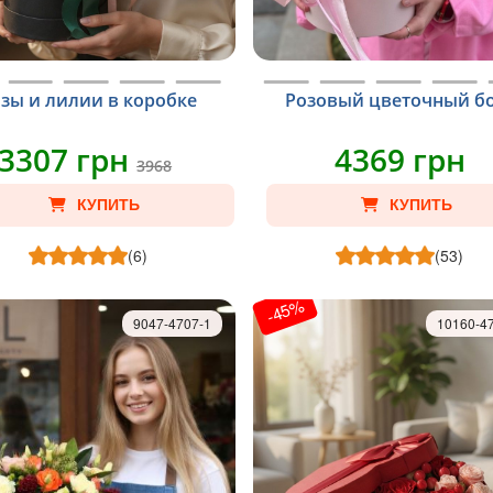
зы и лилии в коробке
Розовый цветочный б
3307 грн
4369 грн
3968
КУПИТЬ
КУПИТЬ
(6)
(53)
-45%
9047-4707-1
10160-4