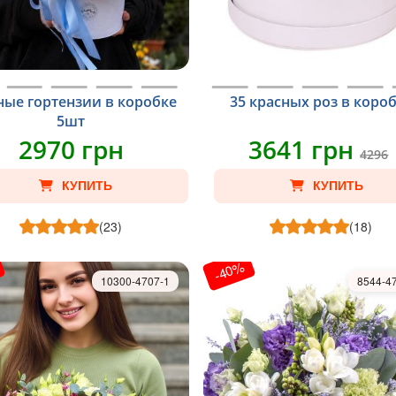
ые гортензии в коробке
35 красных роз в коро
5шт
2970 грн
3641 грн
4296
КУПИТЬ
КУПИТЬ
(23)
(18)
-40%
10300-4707-1
8544-4