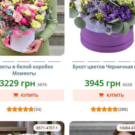
веты в белой коробке
Букет цветов Черничная
Моменты
3229 грн
3945 грн
3875
6628
КУПИТЬ
КУПИТЬ
(34)
(288)
8571-4707-1
10464-4