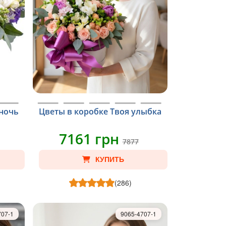
 ночь
Цветы в коробке Твоя улыбка
7161 грн
7877
КУПИТЬ
(286)
707-1
9065-4707-1