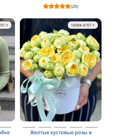
(20)
707-1
10394-4707-1
обке
Желтые кустовые розы в