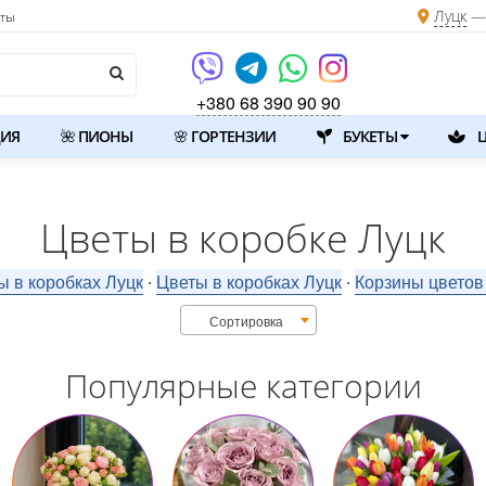
Луцк
— 
кты
+380 68 390 90 90
ИЯ
🌺 ПИОНЫ
🌸 ГОРТЕНЗИИ
БУКЕТЫ
Ц
Цветы в коробке Луцк
ы в коробках Луцк
Цветы в коробках Луцк
Корзины цветов
⋅
⋅
Сортировка
Популярные категории