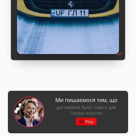
1/7
Ми пишаємося тим, що
доставляли букет навіть для
Гілларі Клінтон
Play