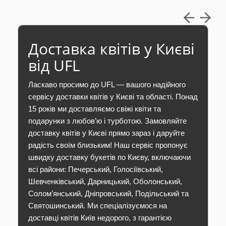
Доставка квітів у Києві
від UFL
Ласкаво просимо до UFL — вашого надійного
сервісу доставки квітів у Києві та області. Понад
15 років ми доставляємо свіжі квіти та
подарунки з любов’ю і турботою. Замовляйте
доставку квітів у Києві прямо зараз і даруйте
радість своїм близьким! Наш сервіс пропонує
швидку доставку букетів по Києву, включаючи
всі райони: Печерський, Голосіївський,
Шевченківський, Дарницький, Оболонський,
Солом’янський, Дніпровський, Подільський та
Святошинський. Ми спеціалізуємося на
доставці квітів Київ недорого, з гарантією