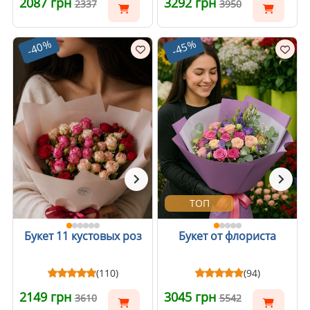
2087 грн
3292 грн
2337
3950
-40%
-45%
ТОП
Букет 11 кустовых роз
Букет от флориста
(110)
(94)
2149 грн
3045 грн
3610
5542