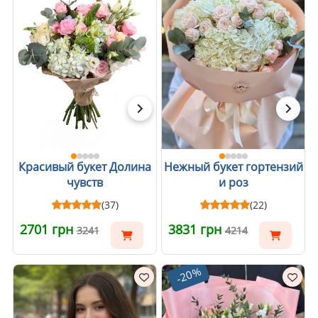
Красивый букет Долина
Нежный букет гортензий
чувств
и роз
(37)
(22)
2701 грн
3831 грн
3241
4214
-20%