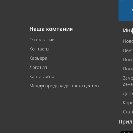
Наша компания
Ин
О компании
Ново
Контакты
Цвет
Карьера
Поли
Логотип
Поли
Карта сайта
Заме
дене
Международная доставка цветов
Дого
Корп
Стат
Прил