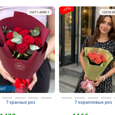
-17%
10471-4996-1
10318-4
ХИТ
7 красных роз
7 коралловых роз