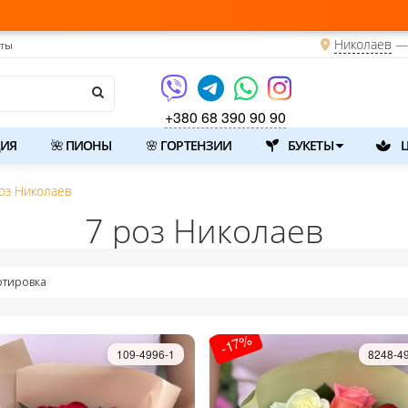
Николаев
— 
кты
+380 68 390 90 90
ИЯ
🌺 ПИОНЫ
🌸 ГОРТЕНЗИИ
БУКЕТЫ
Ц
оз Николаев
7 роз Николаев
ртировка
-17%
109-4996-1
8248-4