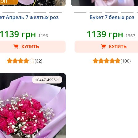
ТОП
ет Апрель 7 желтых роз
Букет 7 белых роз
1139 грн
1139 грн
1196
1367
КУПИТЬ
КУПИТЬ
(32)
(106)
10447-4996-1