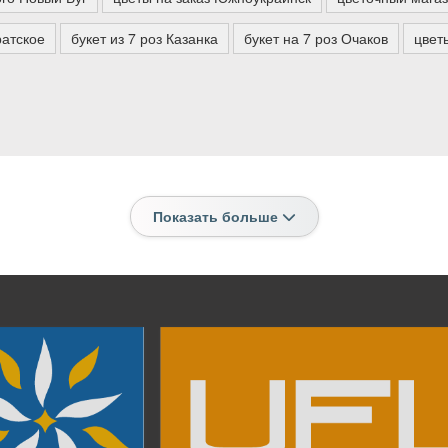
ратское
букет из 7 роз Казанка
букет на 7 роз Очаков
цвет
Показать больше