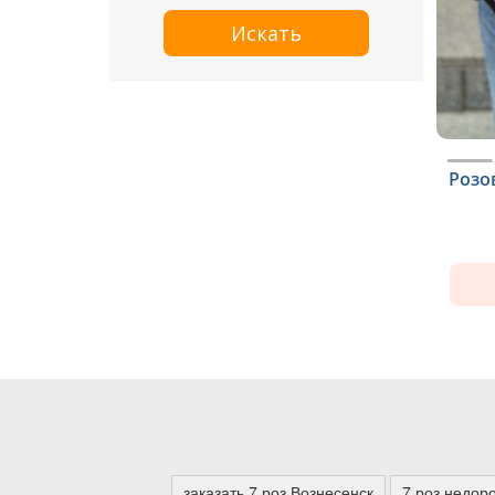
Искать
Розо
заказать 7 роз Вознесенск
7 роз недор