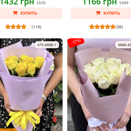
1432 грн
1166 грн
1575
1399
КУПИТЬ
КУПИТЬ
(116)
(36)
-17%
470-4996-1
9888-4