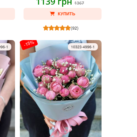
1139 грн
1367
КУПИТЬ
(92)
-15%
996-1
10323-4996-1