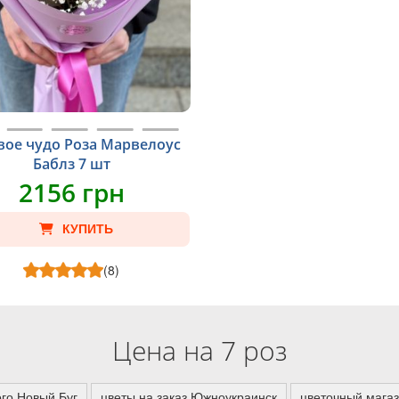
вое чудо Роза Марвелоус
Баблз 7 шт
2156 грн
КУПИТЬ
(8)
Цена на 7 роз
ого Новый Буг
цветы на заказ Южноукраинск
цветочный мага