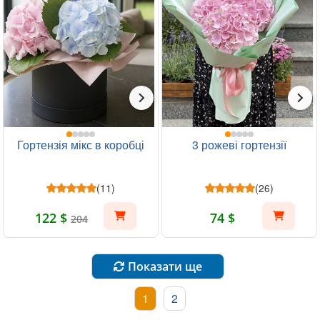
Гортензія мікс в коробці
3 рожеві гортензії
(11)
(26)
122 $
74 $
204
Показати ще
1
2