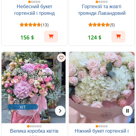
Небесний букет
Гортензії та жовті
гортензій і троянд
троянди Лавандовий
ранок
(13)
(5)
156 $
124 $
ХІТ
Велика коробка квітів
Ніжний букет гортензій і