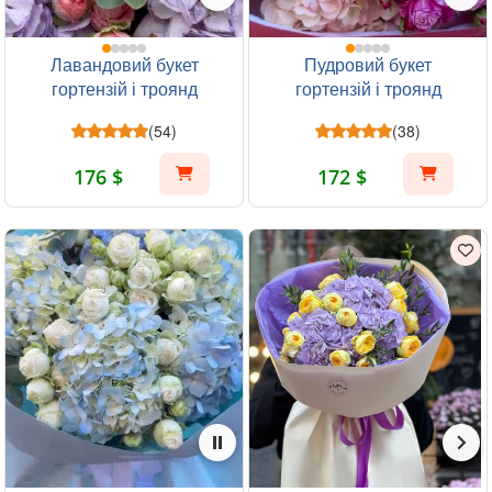
Лавандовий букет
Пудровий букет
гортензій і троянд
гортензій і троянд
(54)
(38)
176 $
172 $