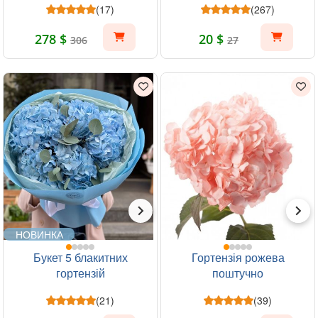
(17)
(267)
278 $
20 $
306
27
НОВИНКА
Букет 5 блакитних
Гортензія рожева
гортензій
поштучно
(21)
(39)