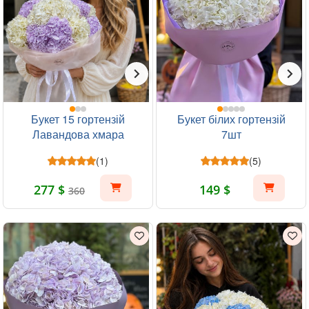
Букет 15 гортензій
Букет білих гортензій
Лавандова хмара
7шт
(1)
(5)
277 $
149 $
360