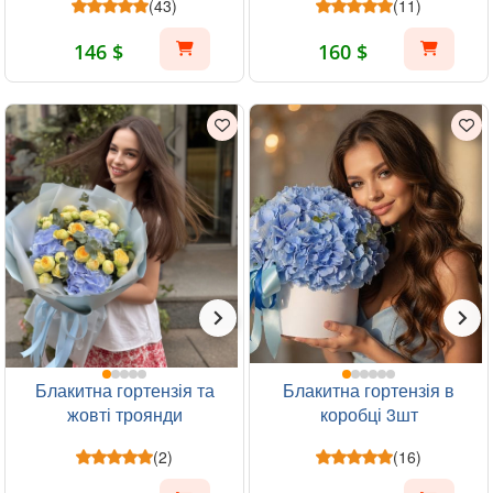
(43)
(11)
146 $
160 $
Блакитна гортензія та
Блакитна гортензія в
жовті троянди
коробці 3шт
(2)
(16)