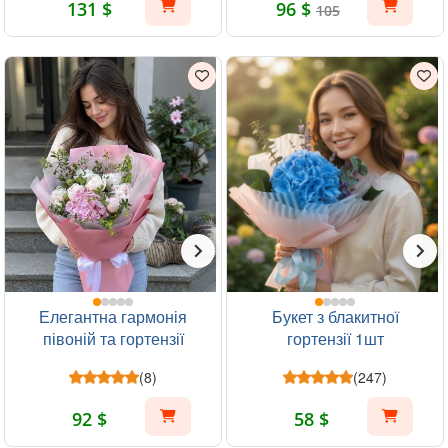
131 $
96 $
105
Елегантна гармонія
Букет з блакитної
півоній та гортензії
гортензії 1шт
(8)
(247)
92 $
58 $