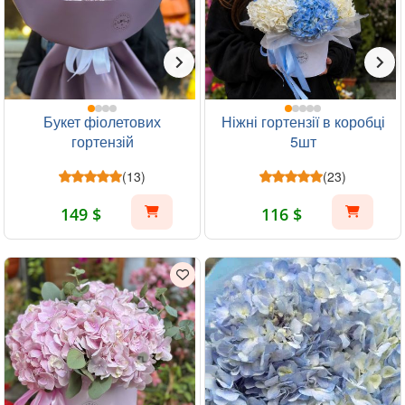
Букет фіолетових
Ніжні гортензії в коробці
гортензій
5шт
(13)
(23)
149 $
116 $