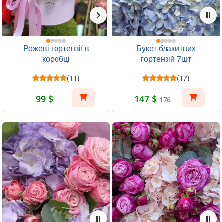
Рожеві гортензії в
Букет блакитних
коробці
гортензій 7шт
(11)
(17)
99 $
147 $
176