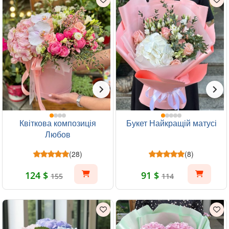
Квіткова композиція
Букет Найкращій матусі
Любов
(28)
(8)
124 $
91 $
155
114