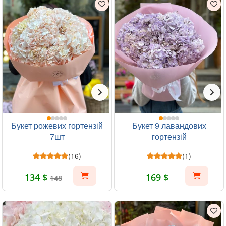
Букет рожевих гортензій
Букет 9 лавандових
7шт
гортензій
(16)
(1)
134 $
169 $
148