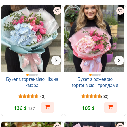
Букет з гортензією Ніжна
Букет з рожевою
хмара
гортензією і троядами
Чарівні моменти
(43)
(50)
136 $
105 $
157