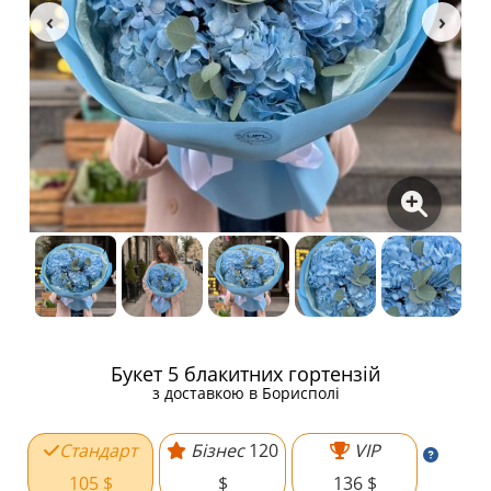
Букет 5 блакитних гортензій
з доставкою в Борисполі
Стандарт
Бізнес
120
VIP
105 $
$
136 $