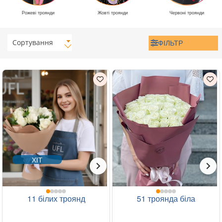
Рожеві троянди
Жовті троянди
Червоні троянди
Сортування
ФІЛЬТР
ХІТ
11 білих троянд
51 троянда біла