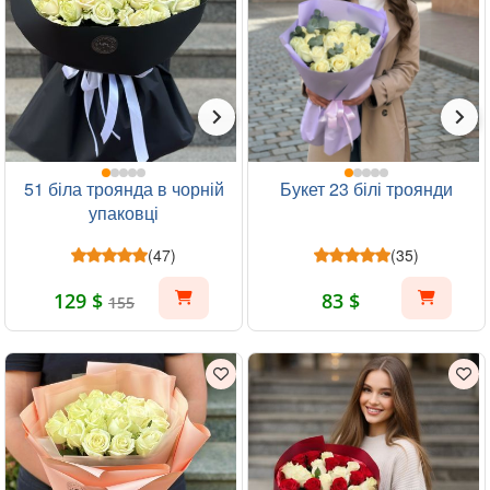
51 біла троянда в чорній
Букет 23 білі троянди
упаковці
(47)
(35)
129 $
83 $
155