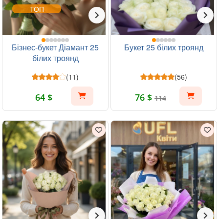
ТОП
Бізнес-букет Діамант 25
Букет 25 білих троянд
білих троянд
(11)
(56)
64 $
76 $
114