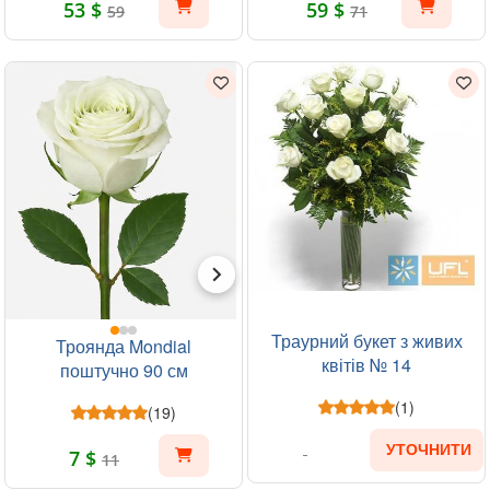
53 $
59 $
59
71
Траурний букет з живих
Троянда Mondial
квітів № 14
поштучно 90 см
(1)
(19)
УТОЧНИТИ
7 $
11