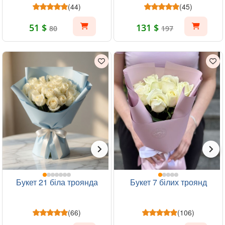
(44)
(45)
51 $
131 $
80
197
Букет 21 біла троянда
Букет 7 білих троянд
(66)
(106)