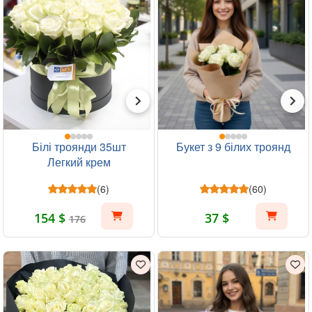
Білі троянди 35шт
Букет з 9 білих троянд
Легкий крем
(6)
(60)
154 $
37 $
176