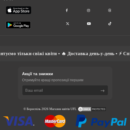
віжі квіти • 🔥 Доставка день-у-день • ⚡ Спілкуємось рідно
Акції та знижки
Отримуйте кращі пропозиції першим
→
© Бориспіль 2026 Магазин квітів UFL