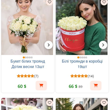
Букет білих троянд
Білі троянди в коробці
Дотик весни 13шт
19шт
(7)
(14)
60 $
66 $
89