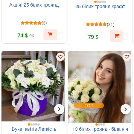
Акція! 25 білих троянд
25 білих троянд крафт
(3)
(31)
74 $
96
79 $
ТОП
Букет квітів Легкість
13 білих троянд - біла ніч