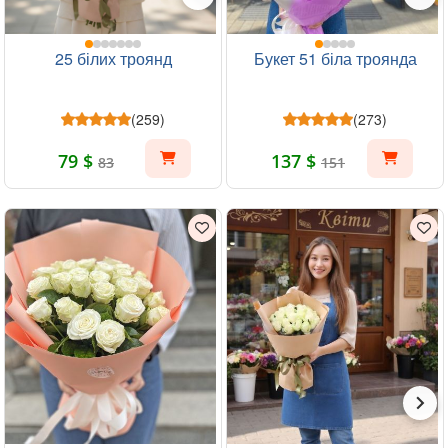
25 білих троянд
Букет 51 біла троянда
(259)
(273)
79 $
137 $
83
151