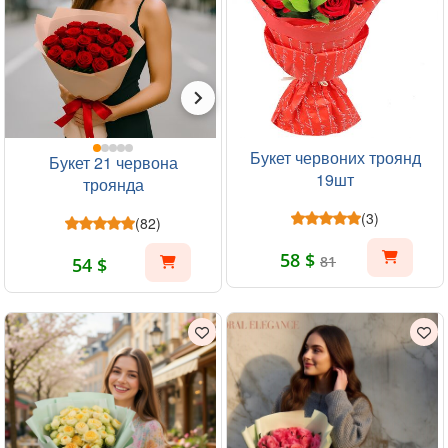
Букет червоних троянд
Букет 21 червона
19шт
троянда
(3)
(82)
58 $
81
54 $