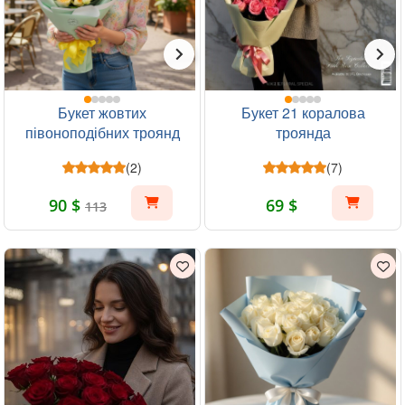
Букет жовтих
Букет 21 коралова
півоноподібних троянд
троянда
19шт
(2)
(7)
90 $
69 $
113