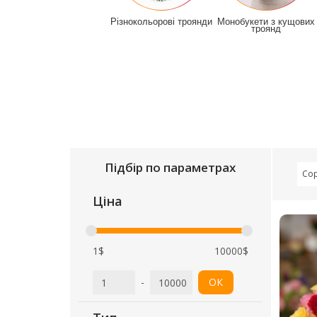
Різнокольорові троянди
Монобукети з кущових
троянд
Підбір по параметрах
Сор
Ціна
1$
10000$
-
ОК