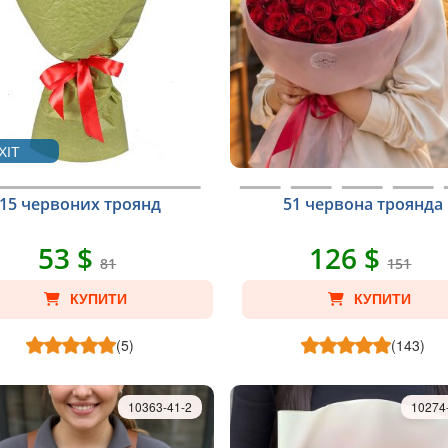
ХІТ
15 червоних троянд
51 червона троянда
53 $
126 $
81
151
КУПИТИ
КУПИТИ
(5)
(143)
10363-41-2
10274