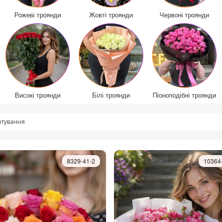
Рожеві троянди
Жовті троянди
Червоні троянди
Високі троянди
Білі троянди
Піоноподібні троянди
тування
8329-41-2
10364