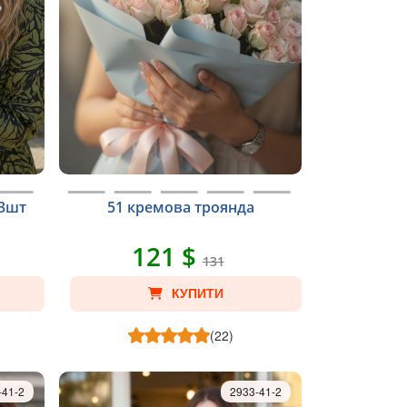
13шт
51 кремова троянда
121 $
131
КУПИТИ
(22)
-41-2
2933-41-2