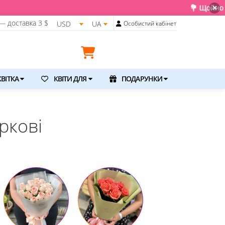
💐 Щойно отримали свіжу поставку. Подаруйте кв
×
— доставка
3 $
USD
UA
Особистий кабінет
ВІТКА
КВІТИ ДЛЯ
ПОДАРУНКИ
ркові