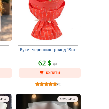
Букет червоних троянд 19шт
62 $
87
КУПИТИ
(3)
-41-2
10256-41-2