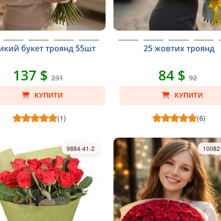
икий букет троянд 55шт
25 жовтих троянд
137 $
84 $
231
92
КУПИТИ
КУПИТИ
(1)
(6)
9884-41-2
10082