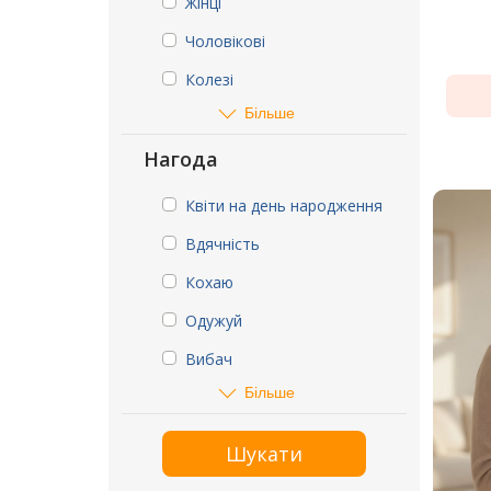
Жінці
Чоловікові
Колезі
Більше
Нагода
Квіти на день народження
Вдячність
Кохаю
Одужуй
Вибач
Більше
Шукати