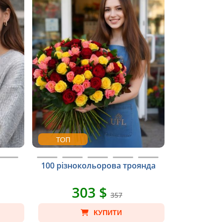
ТОП
100 різнокольорова троянда
303 $
357
КУПИТИ