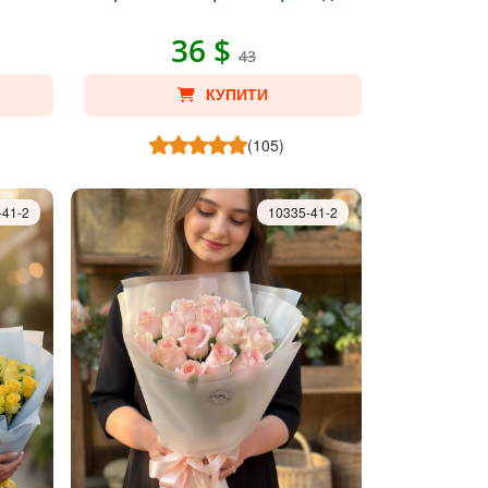
36 $
43
КУПИТИ
(105)
-41-2
10335-41-2