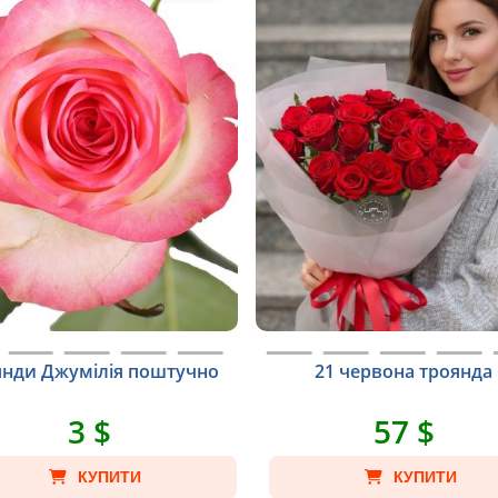
янди Джумілія поштучно
21 червона троянда
3 $
57 $
КУПИТИ
КУПИТИ