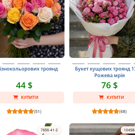
різнокольорових троянд
Букет кущових троянд 
Рожева мрія
44 $
76 $
КУПИТИ
КУПИТИ
(51)
(68)
7656-41-2
10458