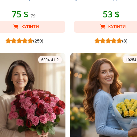
75 $
53 $
79
КУПИТИ
КУПИТИ
(259)
(8)
6294-41-2
10254