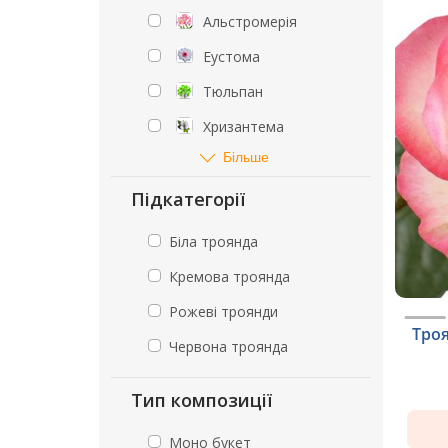
Альстромерія
Еустома
Тюльпан
Хризантема
Більше
Підкатегорії
Біла троянда
Кремова троянда
Рожеві троянди
Тро
Червона троянда
Тип композиції
Моно букет