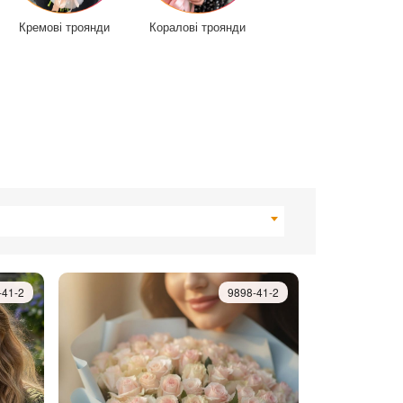
Кремові троянди
Коралові троянди
-41-2
9898-41-2