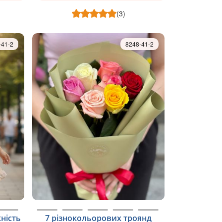
(3)
-41-2
8248-41-2
жність
7 різнокольорових троянд