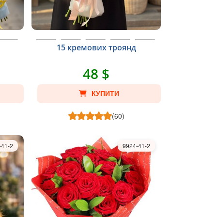
15 кремових троянд
48 $
КУПИТИ
(60)
-41-2
9924-41-2