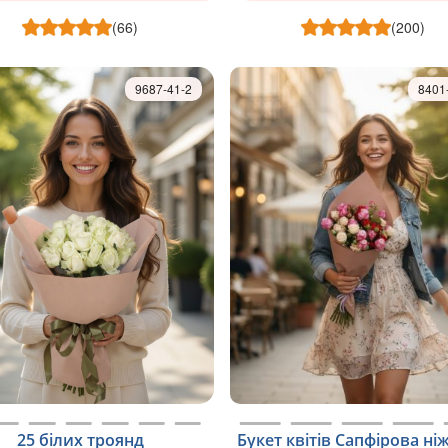
(66)
(200)
9687-41-2
8401
25 білих троянд
Букет квітів Сапфіровa ні