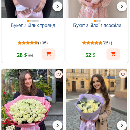
Букет 7 білих троянд
Букет з білої гіпсофіли
(105)
(251)
28 $
52 $
34