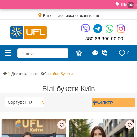
×
💐 Щойно отримали 
Київ
—
доставка безкоштовно
+380 68 390 90 90
0
Доставка квітів Київ
білі букети
Білі букети Київ
Сортування
ФІЛЬТР