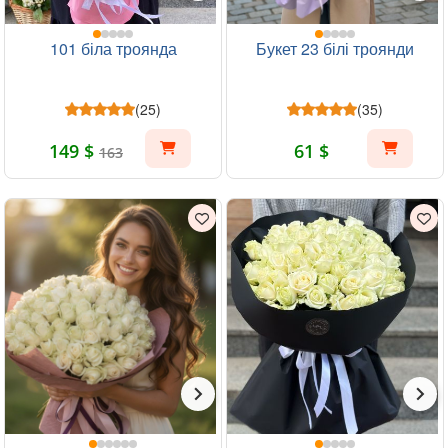
101 біла троянда
Букет 23 білі троянди
(25)
(35)
149 $
61 $
163