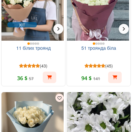
ХІТ
11 білих троянд
51 троянда біла
(43)
(45)
36 $
94 $
57
141