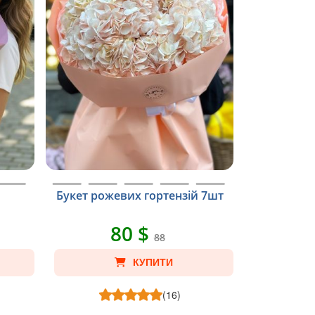
Букет рожевих гортензій 7шт
80 $
88
КУПИТИ
(16)