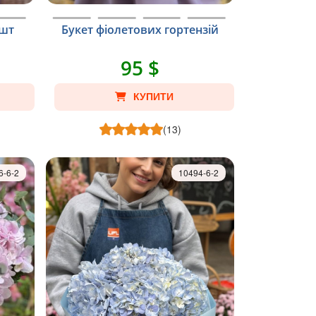
7шт
Букет фіолетових гортензій
95 $
КУПИТИ
(13)
6-6-2
10494-6-2