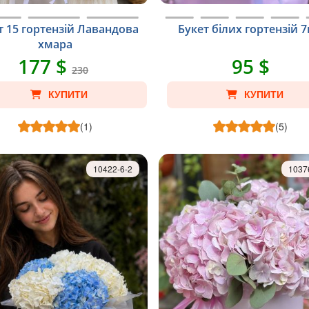
т 15 гортензій Лавандова
Букет білих гортензій 
хмара
177 $
95 $
230
КУПИТИ
КУПИТИ
(1)
(5)
10422-6-2
1037