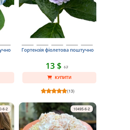
тучно
Гортензія фіолетова поштучно
13 $
17
КУПИТИ
(13)
0-6-2
10495-6-2