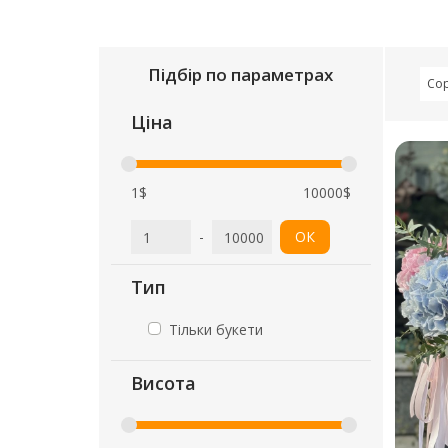
Підбір по параметрах
Сор
Ціна
1$
10000$
-
ОК
Тип
Тільки букети
Висота