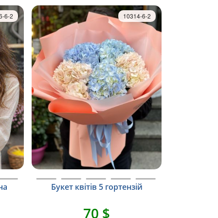
6-6-2
10314-6-2
на
Букет квітів 5 гортензій
70 $