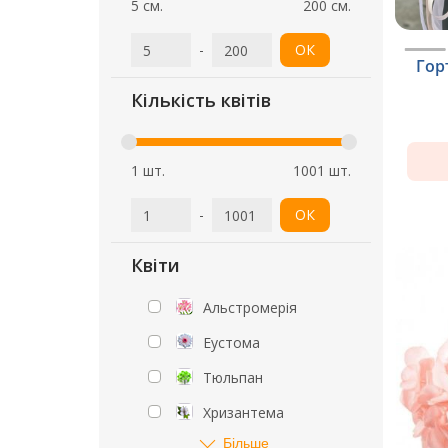
5 см.
200 см.
-
ОК
Горт
Кількість квітів
1 шт.
1001 шт.
-
ОК
Квіти
Альстромерія
Еустома
Тюльпан
Хризантема
Більше