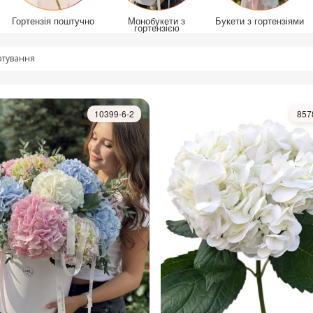
Гортензія поштучно
Монобукети з
Букети з гортензіями
гортензією
тування
10399-6-2
857