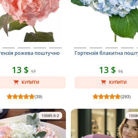
тензія рожева поштучно
Гортензія блакитна пош
13 $
13 $
17
15
КУПИТИ
КУПИТИ
(39)
(293)
10685-6-2
1008