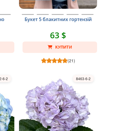
но
Букет 5 блакитних гортензій
63 $
КУПИТИ
(21)
2-6-2
8463-6-2