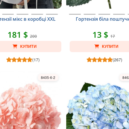
ензії мікс в коробці XXL
Гортензія біла поштуч
181 $
13 $
200
17
КУПИТИ
КУПИТИ
(17)
(267)
8405-6-2
846