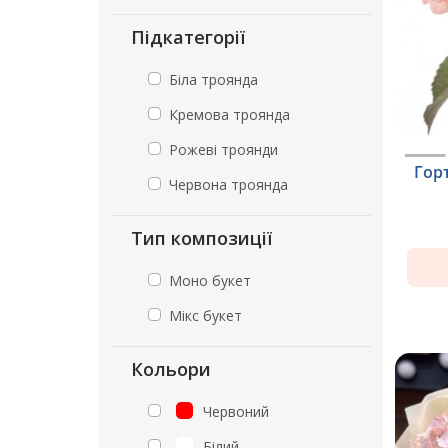
Підкатегорії
Біла троянда
Кремова троянда
Рожеві троянди
Гор
Червона троянда
Тип композиції
Моно букет
Мікс букет
Кольори
Червоний
Білий