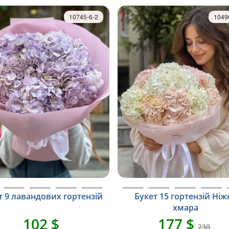
10745-6-2
1049
т 9 лавандових гортензій
Букет 15 гортензій Ніж
хмара
102 $
177 $
230