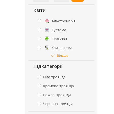
Квіти
Альстромерія
Еустома
Тюльпан
Хризантема
Більше
Підкатегорії
Біла троянда
Кремова троянда
Рожеві троянди
Червона троянда