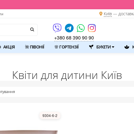
Київ
—
доставк
ти
+380 68 390 90 90
АКЦІЯ
🌺 ПІВОНІЇ
🌸 ГОРТЕНЗІЇ
БУКЕТИ
К
Квіти для дитини Київ
тування
9304-6-2