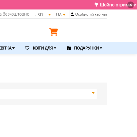
💐 Щойно отримали свіжу поставку.
×
а безкоштовно
USD
UA
Особистий кабінет
ВІТКА
КВІТИ ДЛЯ
ПОДАРУНКИ