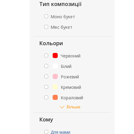
Тип композиції
Моно букет
Мікс букет
Кольори
Червоний
Білий
Рожевий
Кремовий
Кораловий
Більше
Кому
Для мами