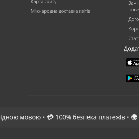
Карта сайту
Замі
пове
Міжнародна доставка квітів
Дого
Корп
Статт
Дода
• 💳 100% безпека платежів • 🌍 Зручна онлайн