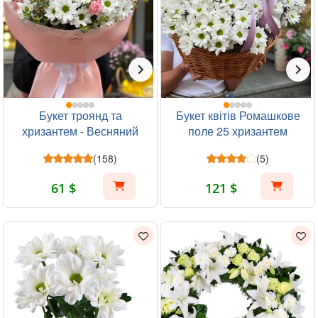
Букет троянд та
Букет квітів Ромашкове
хризантем - Весняний
поле 25 хризантем
ранок
(158)
(5)
61 $
121 $