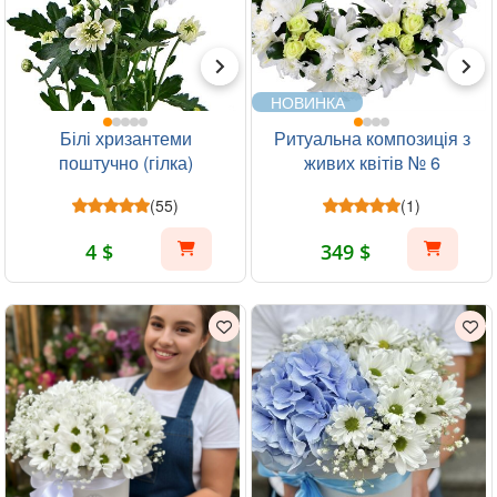
НОВИНКА
Білі хризантеми
Ритуальна композиція з
поштучно (гілка)
живих квітів № 6
(55)
(1)
4 $
349 $