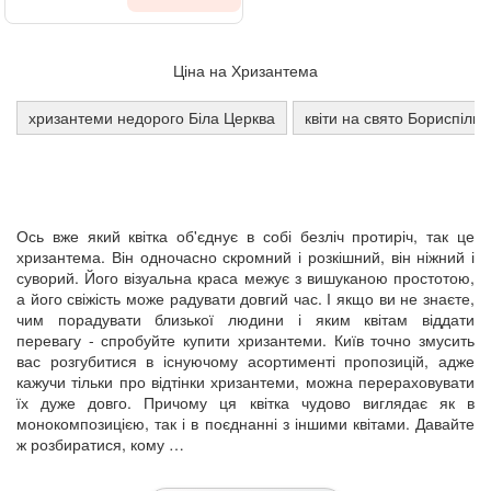
Ціна на Хризантема
хризантеми недорого Біла Церква
квіти на свято Бориспіль
Ось вже який квітка об'єднує в собі безліч протиріч, так це
хризантема.
Він одночасно скромний і розкішний, він ніжний і
суворий.
Його візуальна краса межує з вишуканою простотою,
а його свіжість може радувати довгий час.
І якщо ви не знаєте,
чим порадувати близької людини і яким квітам віддати
перевагу - спробуйте купити хризантеми.
Київ точно змусить
вас розгубитися в існуючому асортименті пропозицій, адже
кажучи тільки про відтінки хризантеми, можна перераховувати
їх дуже довго.
Причому ця квітка чудово виглядає як в
монокомпозицією, так і в поєднанні з іншими квітами.
Давайте
ж розбиратися, кому …