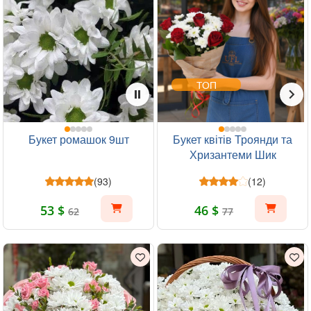
ТОП
Букет ромашок 9шт
Букет квітів Троянди та
Хризантеми Шик
(93)
(12)
53 $
46 $
62
77