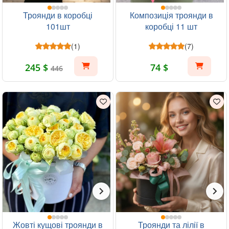
Троянди в коробці
Композиція троянди в
101шт
коробці 11 шт
(1)
(7)
245 $
74 $
446
Жовті кущові троянди в
Троянди та лілії в