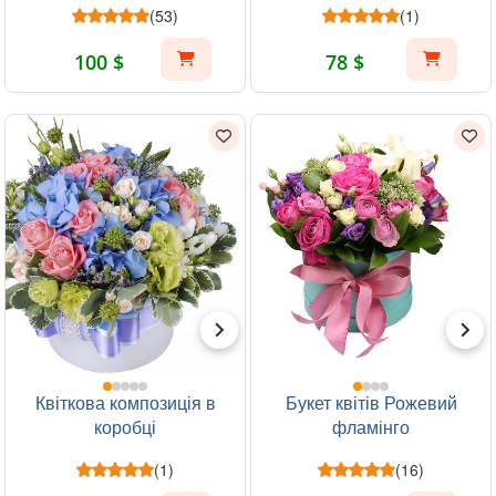
(53)
(1)
100 $
78 $
Квіткова композиція в
Букет квітів Рожевий
коробці
фламінго
(1)
(16)