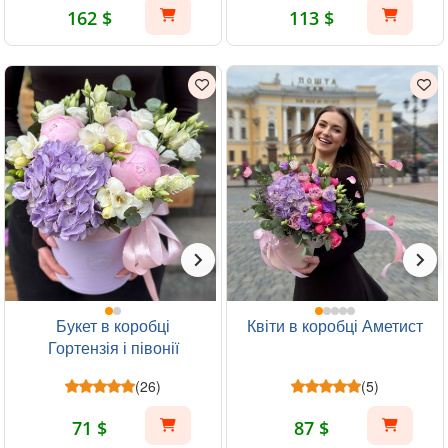
162 $
113 $
Букет в коробці
Квіти в коробці Аметист
Гортензія і півонії
(26)
(5)
71 $
87 $