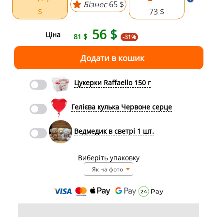
Бізнес
65 $
$
73 $
56
$
Ціна
81 $
-31%
Цукерки Raffaello 150 г
Гелієва кулька Червоне серце
Ведмедик в светрі 1 шт.
Виберіть упаковку
Як на фото