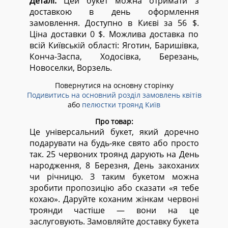
Деталі:
Цей букет можна отримати з
доставкою в день оформлення
замовлення. Доступно в Києві за 56 $.
Ціна доставки 0 $. Можлива доставка по
всій Київській області:
Яготин, Баришівка,
Конча-Заспа, Ходосівка, Березань,
Новоселки, Ворзель.
Повернутися на основну сторінку
Подивитись на основний розділ замовлень квітів
або
пелюстки троянд Київ
Про товар:
Це універсальний букет, який доречно
подарувати на будь-яке свято або просто
так. 25 червоних троянд дарують на День
народження, 8 Березня, День закоханих
чи річницю. З таким букетом можна
зробити пропозицію або сказати «я тебе
кохаю». Даруйте коханим жінкам червоні
троянди частіше — вони на це
заслуговують. Замовляйте доставку букета