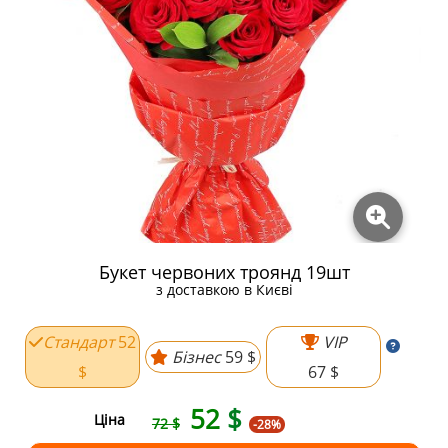
Букет червоних троянд 19шт
з доставкою в Києві
Стандарт
52
VIP
Бізнес
59 $
$
67 $
52
$
Ціна
72 $
-28%