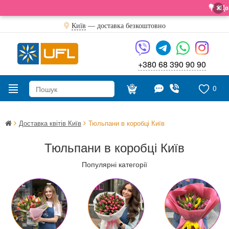
×
💐 Щойн
Київ
—
доставка безкоштовно
+380 68 390 90 90
0
Доставка квітів Київ
Тюльпани в коробці Київ
Тюльпани в коробці Київ
Популярні категорії