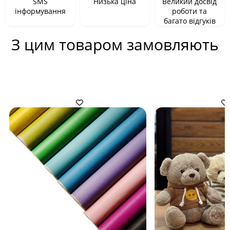
SMS
Низька ціна
Великий досвід
інформування
роботи та
багато відгуків
З цим товаром замовляють