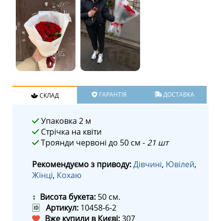
ГАРАНТІЯ
ДОСТАВКА
СКЛАД
Упаковка 2 м
Стрічка на квіти
Троянди червоні до 50 см -
21 шт
Рекомендуємо з приводу:
Дівчині
,
Ювілей
,
Жінці
,
Кохаю
↕ Висота букета:
50 см.
🆔
Артикул:
10458-6-2
Вже купили в Києві:
307