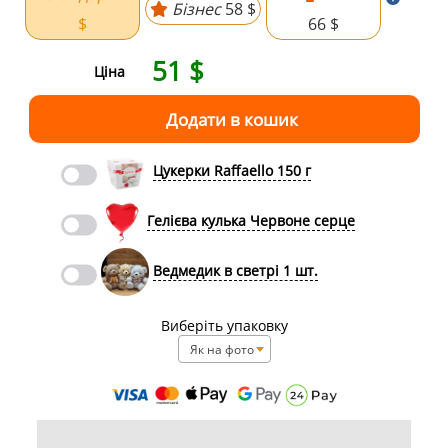
Бізнес
58 $
$
66 $
51
$
Ціна
Цукерки Raffaello 150 г
Гелієва кулька Червоне серце
Ведмедик в светрі 1 шт.
Виберіть упаковку
Як на фото