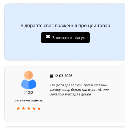
Відправте своє враження про цей товар
Залишити відгук
12-03-2026
На фото здавались трохи світліші,
вживу колір більш насичений, але
Ігор
загалом виглядає добре
Загальна оцінка:
★ ★ ★ ★ ★