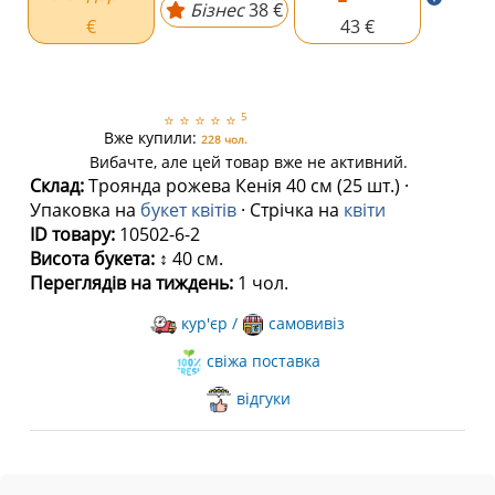
Бізнес
38 €
€
43 €
5
⭐
⭐
⭐
⭐
⭐
Вже купили:
228 чол.
Вибачте, але цей товар вже не активний.
Склад:
Троянда рожева Кенія 40 см (25 шт.) ·
Упаковка на
букет квітів
· Стрічка на
квіти
ID товару:
10502-6-2
Висота букета:
↕ 40 см.
Переглядів на тиждень:
1 чол.
кур'єр /
самовивіз
свіжа поставка
відгуки