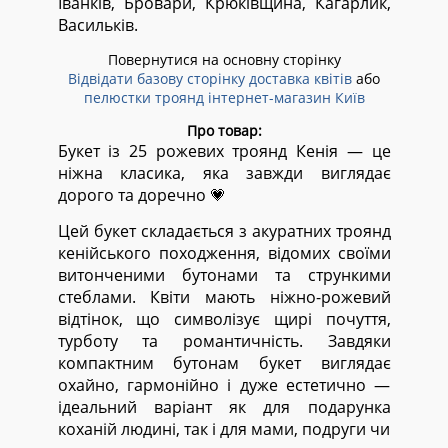
Іванків, Бровари, Крюківщина, Кагарлик,
Васильків.
Повернутися на основну сторінку
Відвідати базову сторінку доставка квітів
або
пелюстки троянд інтернет-магазин Київ
Про товар:
Букет із 25 рожевих троянд Кенія — це
ніжна класика, яка завжди виглядає
дорого та доречно 💗
Цей букет складається з акуратних троянд
кенійського походження, відомих своїми
витонченими бутонами та стрункими
стеблами. Квіти мають ніжно-рожевий
відтінок, що символізує щирі почуття,
турботу та романтичність. Завдяки
компактним бутонам букет виглядає
охайно, гармонійно і дуже естетично —
ідеальний варіант як для подарунка
коханій людині, так і для мами, подруги чи