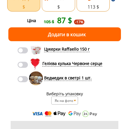
$
$
113 $
87
$
Ціна
105 $
-17%
Цукерки Raffaello 150 г
Гелієва кулька Червоне серце
Ведмедик в светрі 1 шт.
Виберіть упаковку
Як на фото