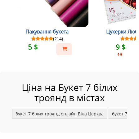
Пакування букета
Цукерки Люби
(214)
5 $
9 $
13
Ціна на Букет 7 білих
троянд в містах
букет 7 білих троянд онлайн Біла Церква
букет 7 біли