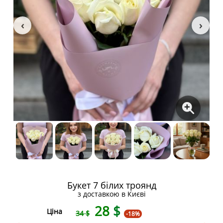
Букет 7 білих троянд
з доставкою в Києві
28
$
Ціна
34 $
-18%