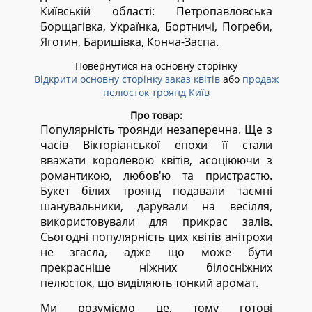
Київській області:
Петропавловська
Борщагівка, Українка, Бортничі, Погреби,
Яготин, Баришівка, Конча-Заспа.
Повернутися на основну сторінку
Відкрити основну сторінку заказ квітів
або
продаж
пелюсток троянд Київ
Про товар:
Популярність троянди незаперечна. Ще з
часів Вікторіанської епохи її стали
вважати королевою квітів, асоціюючи з
романтикою, любов'ю та пристрастю.
Букет білих троянд подавали таємні
шанувальники, дарували на весілля,
використовували для прикрас залів.
Сьогодні популярність цих квітів анітрохи
не згасла, адже що може бути
прекрасніше ніжних білосніжних
пелюсток, що виділяють тонкий аромат.
Ми розуміємо це, тому готові