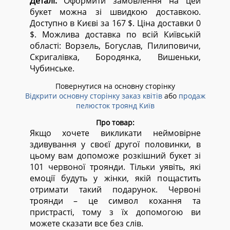
Деталі:
Оформити замовлення на цей
букет можна зі швидкою доставкою.
Доступно в Києві за 167 $. Ціна доставки 0
$. Можлива доставка по всій Київській
області:
Ворзель, Богуслав, Пилиповичи,
Скригалівка, Бородянка, Вишеньки,
Чубинське.
Повернутися на основну сторінку
Відкрити основну сторінку заказ квітів
або
продаж
пелюсток троянд Київ
Про товар:
Якщо хочете викликати неймовірне
здивування у своєї другої половинки, в
цьому вам допоможе розкішний букет зі
101 червоної троянди. Тільки уявіть, які
емоції будуть у жінки, якій пощастить
отримати такий подарунок. Червоні
троянди – це символ кохання та
пристрасті, тому з їх допомогою ви
можете сказати все без слів.