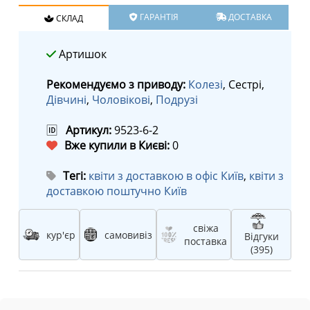
ГАРАНТІЯ
ДОСТАВКА
СКЛАД
Артишок
Рекомендуємо з приводу:
Колезі
, Сестрі,
Дівчині
,
Чоловікові
,
Подрузі
🆔
Артикул:
9523-6-2
Вже купили в Києві:
0
Тегі:
квіти з доставкою в офіс Київ
,
квіти з
доставкою поштучно Київ
свіжа
кур'єр
самовивіз
Відгуки
поставка
(395)