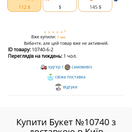
112 $
$
145 $
5
⭐
⭐
⭐
⭐
⭐
Вже купили:
7 чол.
Вибачте, але цей товар вже не активний.
ID товару:
10740-6-2
Переглядів на тиждень:
1 чол.
кур'єр /
самовивіз
свіжа поставка
відгуки
Купити Букет №10740 з
доставкою в Київ