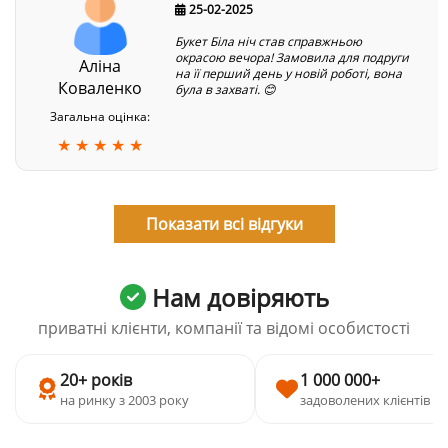
25-02-2025
Букет Біла ніч став справжньою
окрасою вечора! Замовила для подруги
Аліна
на її перший день у новій роботі, вона
Коваленко
була в захваті. 😊
Загальна оцінка:
★ ★ ★ ★ ★
Показати всі відгуки
Нам довіряють
приватні клієнти, компанії та відомі особистості
20+ років
1 000 000+
на ринку з 2003 року
задоволених клієнтів