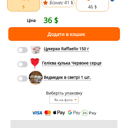
Бізнес
41 $
$
46 $
36
$
Ціна
Цукерки Raffaello 150 г
Гелієва кулька Червоне серце
Ведмедик в светрі 1 шт.
Виберіть упаковку
Як на фото