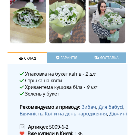
ГАРАНТІЯ
ДОСТАВКА
СКЛАД
Упаковка на букет квітів -
2 шт
Стрічка на квіти
Хризантема кущова біла -
9 шт
Зелень у букет
Рекомендуємо з приводу:
Вибач
,
Для бабусі
,
Вдячність
,
Квіти на день народження
,
Дівчині
🆔
Артикул:
5009-6-2
Вже купили в Києві:
136