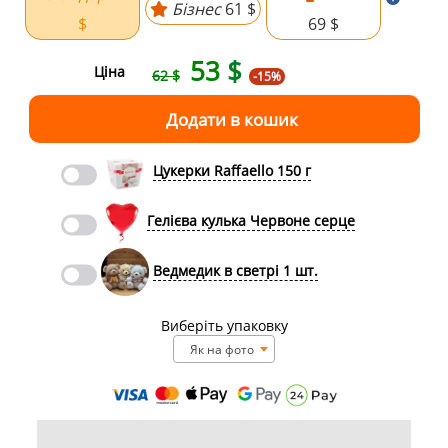
Бізнес
61 $
$
69 $
53
$
Ціна
62 $
-15%
Цукерки Raffaello 150 г
Гелієва кулька Червоне серце
Ведмедик в светрі 1 шт.
Виберіть упаковку
Як на фото