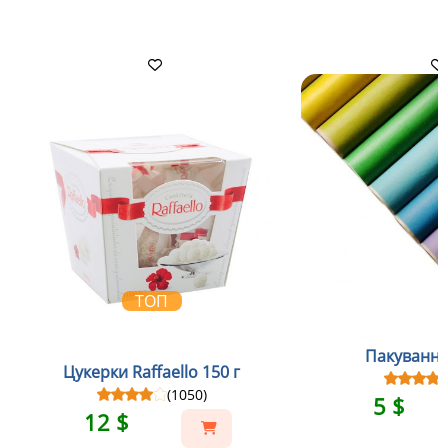
ТОП
Пакування
Цукерки Raffaello 150 г
(1050)
5 $
12 $