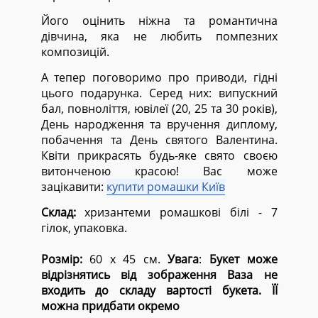
Його оцінить ніжна та романтична
дівчина, яка не любить помпезних
композицій.
А тепер поговоримо про приводи, гідні
цього подарунка. Серед них: випускний
бал, повноліття, ювілеї (20, 25 та 30 років),
День народження та вручення диплому,
побачення та День святого Валентина.
Квіти прикрасять будь-яке свято своєю
витонченою красою! Вас може
зацікавити:
купити ромашки Київ
Склад:
хризантеми ромашкові білі - 7
гілок, упаковка.
Розмір:
60 х 45 см.
Увага
:
Букет може
відрізнятись від зображення
Ваза не
входить до складу вартості букета. ЇЇ
можна придбати окремо