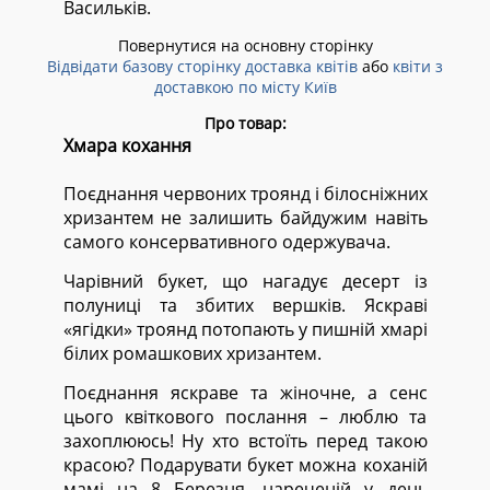
Васильків.
Повернутися на основну сторінку
Відвідати базову сторінку доставка квітів
або
квіти з
доставкою по місту Київ
Про товар:
Хмара кохання
Поєднання червоних троянд і білосніжних
хризантем не залишить байдужим навіть
самого консервативного одержувача.
Чарівний букет, що нагадує десерт із
полуниці та збитих вершків. Яскраві
«ягідки» троянд потопають у пишній хмарі
білих ромашкових хризантем.
Поєднання яскраве та жіночне, а сенс
цього квіткового послання – люблю та
захоплююсь! Ну хто встоїть перед такою
красою? Подарувати букет можна коханій
мамі на 8 Березня, нареченій у день