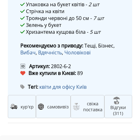
Упаковка на букет квітів -
2 шт
Стрічка на квіти
Троянди червоні до 50 см -
7 шт
Зелень у букет
Хризантема кущова біла -
5 шт
Рекомендуємо з приводу:
Тещі, Бізнес,
Вибач
,
Вдячність
,
Чоловікові
🆔
Артикул:
2802-6-2
Вже купили в Києві:
89
Тегі:
квіти для офісу Київ
свіжа
кур'єр
самовивіз
Відгуки
поставка
(311)