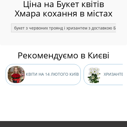
Ціна на Букет квітів
Хмара кохання в містах
букет з червоних троянд і хризантем з доставкою Біла Ц
Рекомендуємо в Києві
КВІТИ НА 14 ЛЮТОГО КИЇВ
ХРИЗАНТЕМ