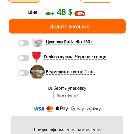
48
$
Ціна
80 $
-40%
Цукерки Raffaello 150 г
Гелієва кулька Червоне серце
Ведмедик в светрі 1 шт.
Виберіть упаковку
Як на фото
Швидке оформлення замовлення