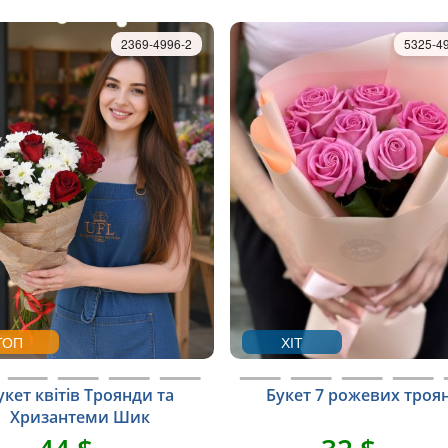
2369-4996-2
5325-4
ТОП
ХІТ
укет квітів Троянди та
Букет 7 рожевих троя
Хризантеми Шик