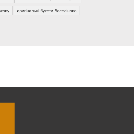
акову
оригінальні букети Веселіново