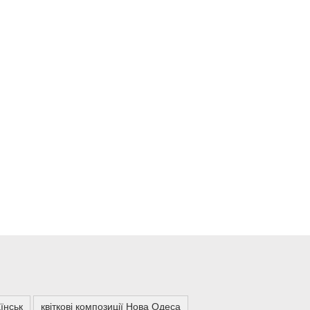
їнськ
квіткові композиції Нова Одеса