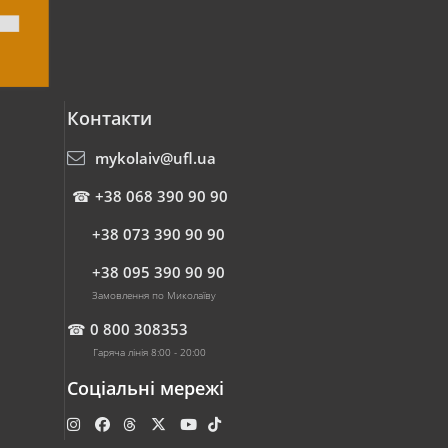
Контакти
mykolaiv@ufl.ua
☎
+38 068 390 90 90
+38 073 390 90 90
+38 095 390 90 90
Замовлення по Миколаїву
☎
0 800 308353
Гаряча лінія 8:00 - 20:00
Соціальні мережі