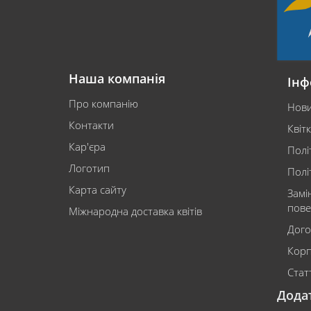
Наша компанія
Інф
Про компанію
Нов
Контакти
Квіт
Кар'єра
Полі
Логотип
Полі
Карта сайту
Замі
пове
Міжнародна доставка квітів
Дого
Корп
Статт
Дода