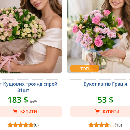
ТОП
т Кущових троянд спрей
Букет квітів Грація
31шт
183 $
53 $
201
КУПИТИ
КУПИТИ
(6)
(13)