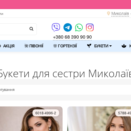
Миколаїв
ти
+380 68 390 90 90
АКЦІЯ
🌺 ПІВОНІЇ
🌸 ГОРТЕНЗІЇ
БУКЕТИ
К
Букети для сестри Миколаї
тування
6018-4996-2
5788-4