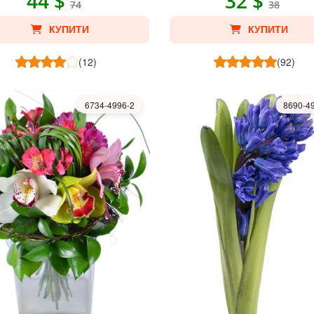
44 $
32 $
74
38
КУПИТИ
КУПИТИ
(12)
(92)
6734-4996-2
8690-4