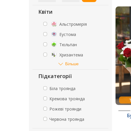
Квіти
Альстромерія
Еустома
Тюльпан
Хризантема
Більше
Підкатегорії
Біла троянда
Кремова троянда
Рожеві троянди
Б
Червона троянда