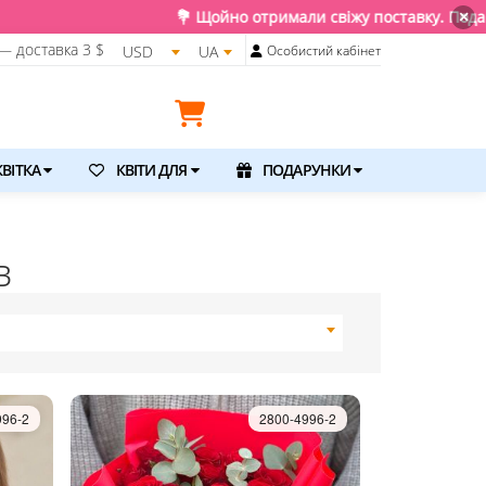
💐 Щойно отримали свіжу поставку. Подаруйте квіти та емоції, 
×
— доставка
3 $
USD
UA
Особистий кабінет
ВІТКА
КВІТИ ДЛЯ
ПОДАРУНКИ
в
996-2
2800-4996-2