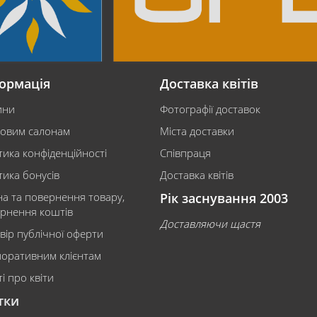
ормація
Доставка квітів
ини
Фотографії доставок
ковим салонам
Міста доставки
тика конфіденційності
Співпраця
тика бонусів
Доставка квітів
на та повернення товару,
Рік заснування 2003
рнення коштів
Доставляючи щастя
вір публічної оферти
оративним клієнтам
і про квіти
тки