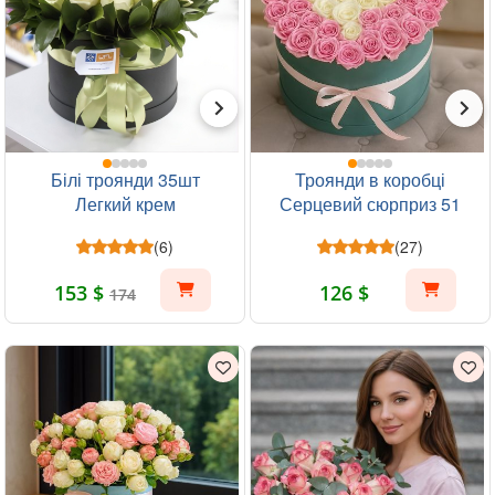
Білі троянди 35шт
Троянди в коробці
Легкий крем
Серцевий сюрприз 51
шт
(6)
(27)
153 $
126 $
174