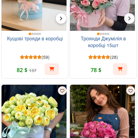
Кущові трояди в коробці
Троянди Джумілія в
коробці 15шт
(59)
(28)
82 $
78 $
137