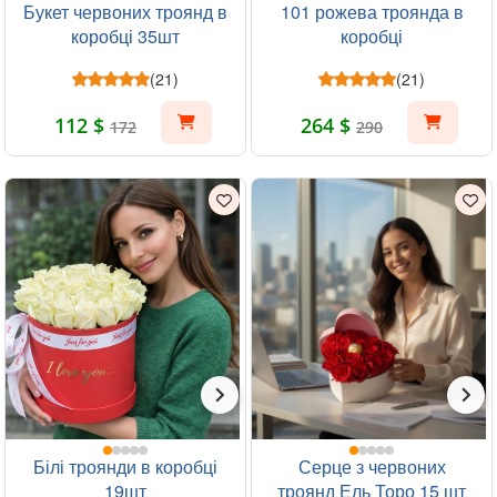
Букет червоних троянд в
101 рожева троянда в
коробці 35шт
коробці
(21)
(21)
112 $
264 $
172
290
Білі троянди в коробці
Серце з червоних
19шт
троянд Ель Торо 15 шт