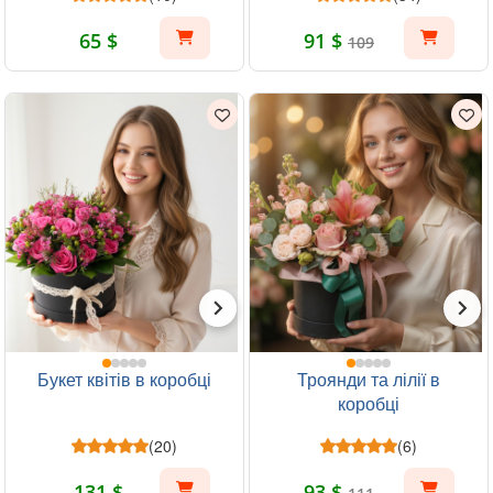
65 $
91 $
109
Букет квітів в коробці
Троянди та лілії в
коробці
(20)
(6)
131 $
93 $