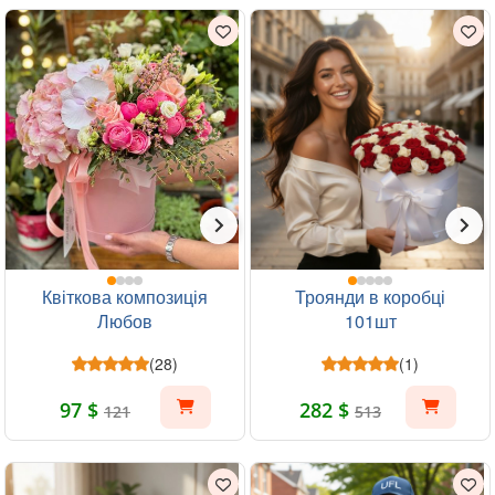
Квіткова композиція
Троянди в коробці
Любов
101шт
(28)
(1)
97 $
282 $
121
513