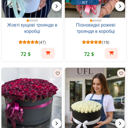
ХІТ
Жовті кущові троянди в
Піоновидні рожеві
коробці
троянди в коробці
(47)
(19)
72 $
72 $