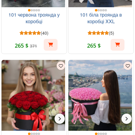
101 червона троянда у
101 біла троянда в
коробці
коробці XXL
(40)
(5)
265 $
265 $
371