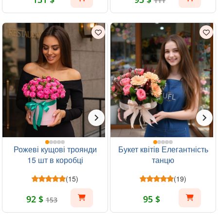
111
Рожеві кущові троянди
Букет квітів Елегантність
15 шт в коробці
танцю
(15)
(19)
92 $
95 $
153