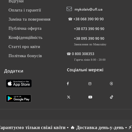
Відгуки
mykolaiv@ufl.ua
Оплата і гарантії
☎
+38 068 390 90 90
Заміна та повернення
Публічна оферта
+38 073 390 90 90
Конфіденційність
+38 095 390 90 90
Замовлення по Миколаїву
Статті про квіти
☎
0 800 308353
Політика бонусів
Гаряча лінія 8:00 - 20:00
Соціальні мережі
Додатки
ьки свіжі квіти • 🔥 Доставка день-у-день • ⚡ Спілкуємось 