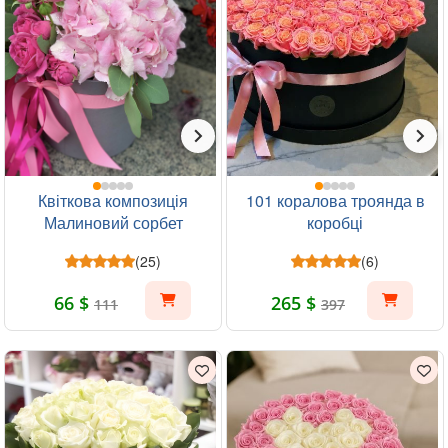
Квіткова композиція
101 коралова троянда в
Малиновий сорбет
коробці
(25)
(6)
66 $
265 $
111
397