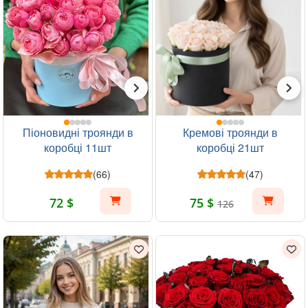
Піоновидні троянди в
Кремові троянди в
коробці 11шт
коробці 21шт
(66)
(47)
72 $
75 $
126