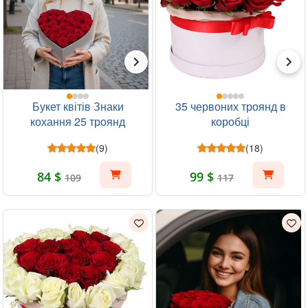
Букет квітів Знаки
35 червоних троянд в
кохання 25 троянд
коробці
(9)
(18)
84 $
99 $
109
117