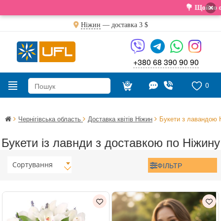
×
💐 Щойно отр
Ніжин
— доставка
3 $
+380 68 390 90 90
0
Чернігівська область
Доставка квітів Ніжин
Букети з лавандою 
Букети із лавнди з доставкою по Ніжину
Сортування
ФІЛЬТР