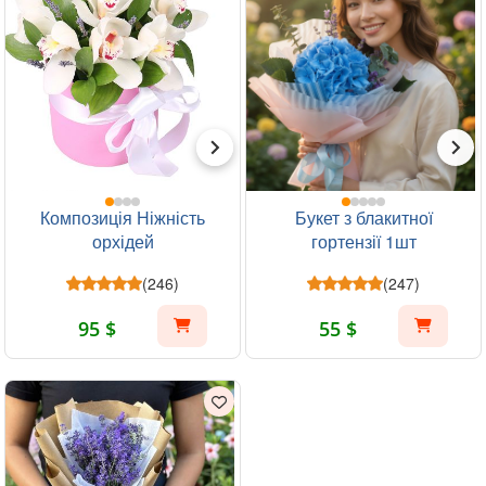
Композиція Ніжність
Букет з блакитної
орхідей
гортензії 1шт
(246)
(247)
95 $
55 $