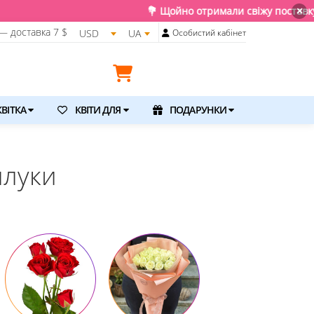
 Щойно отримали свіжу поставку. Подаруйте квіти та емоції, до
×
— доставка
7 $
USD
UA
Особистий кабінет
ВІТКА
КВІТИ ДЛЯ
ПОДАРУНКИ
илуки