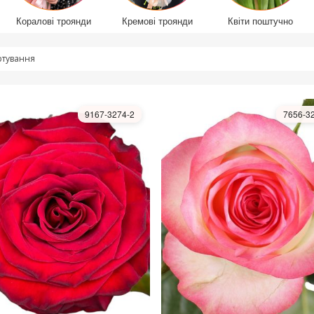
Коралові троянди
Кремові троянди
Квіти поштучно
тування
9167-3274-2
7656-3