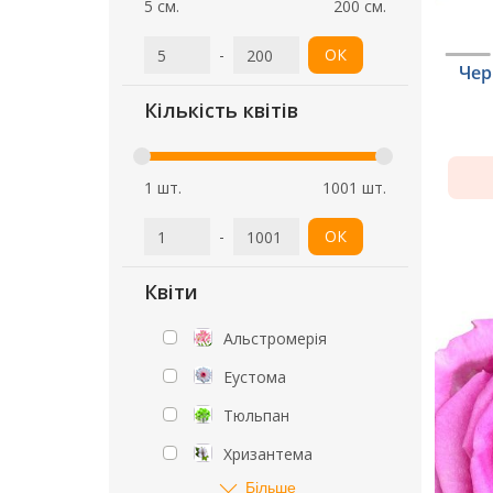
5 см.
200 см.
-
ОК
Чер
Кількість квітів
1 шт.
1001 шт.
-
ОК
Квіти
Альстромерія
Еустома
Тюльпан
Хризантема
Більше