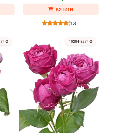
КУПИТИ
(15)
274-2
10294-3274-2