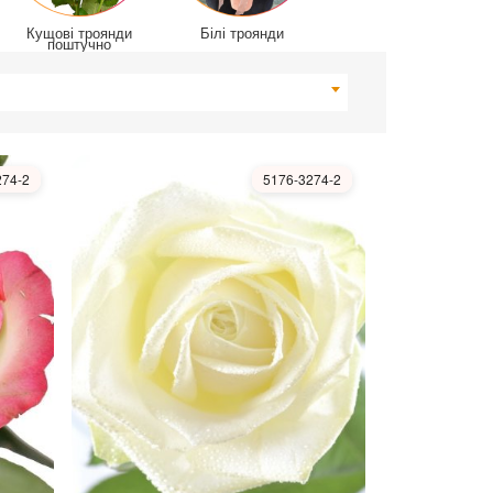
Кущові троянди
Білі троянди
поштучно
274-2
5176-3274-2