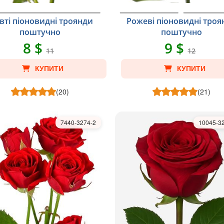
вті піоновидні троянди
Рожеві піоновидні троя
поштучно
поштучно
8 $
9 $
11
12
КУПИТИ
КУПИТИ
(20)
(21)
7440-3274-2
10045-3