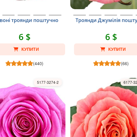
воні троянди поштучно
Троянди Джумілія пошт
6 $
6 $
КУПИТИ
КУПИТИ
(440)
(66)
5177-3274-2
6177-3