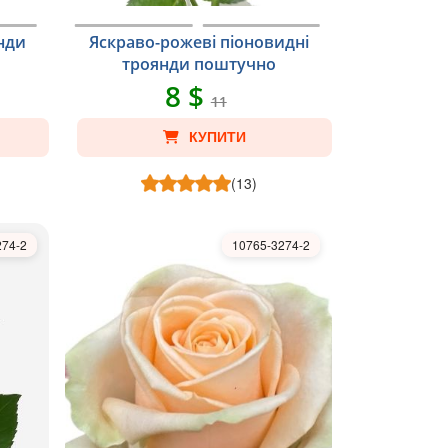
нди
Яскраво-рожеві піоновидні
троянди поштучно
8 $
11
КУПИТИ
(13)
274-2
10765-3274-2