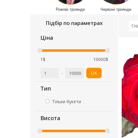
Рожеві троянди
Червоні троянди
Підбір по параметрах
Сор
Ціна
1$
10000$
-
ОК
Тип
Тільки букети
Висота