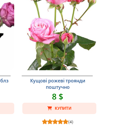
аблз
Кущові рожеві троянди
поштучно
8 $
КУПИТИ
(4)