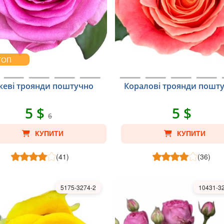
ТОП
жеві троянди поштучно
Коралові троянди пошт
5 $
5 $
6
КУПИТИ
КУПИТИ
(41)
(36)
5175-3274-2
10431-3