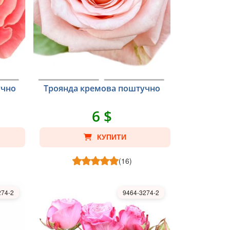
учно
Троянда кремова поштучно
6 $
КУПИТИ
(16)
274-2
9464-3274-2