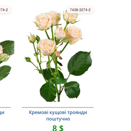
274-2
7438-3274-2
ди
Кремові кущові троянди
поштучно
8 $