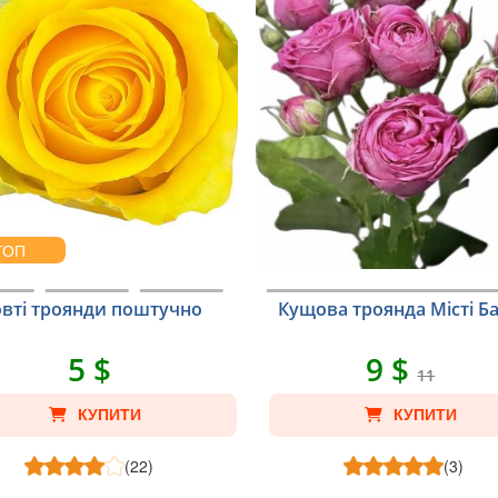
ТОП
вті троянди поштучно
Кущова троянда Місті Б
5 $
9 $
11
КУПИТИ
КУПИТИ
(22)
(3)