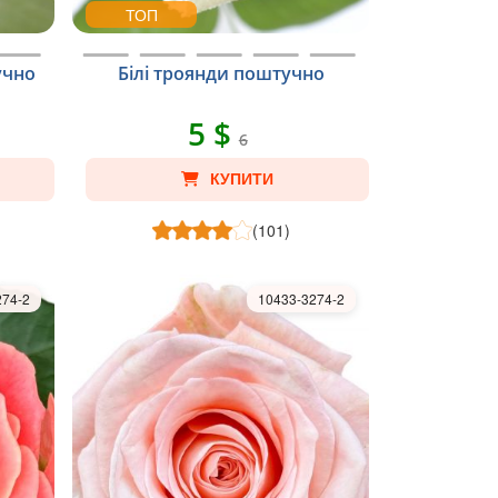
ТОП
учно
Білі троянди поштучно
5 $
6
КУПИТИ
(101)
274-2
10433-3274-2