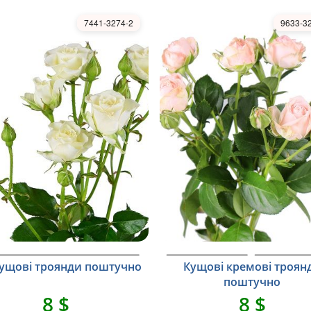
7441-3274-2
9633-3
 кущові троянди поштучно
Кущові кремові троян
поштучно
8 $
8 $