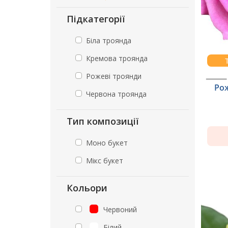
Підкатегорії
Біла троянда
Кремова троянда
Рожеві троянди
Ро
Червона троянда
Тип композиції
Моно букет
Мікс букет
Кольори
Червоний
Білий