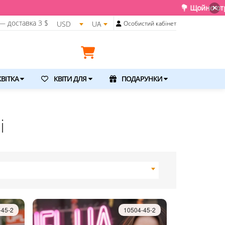
💐 Щойно отримали свіжу поставку. Под
×
— доставка
3 $
USD
UA
Особистий кабінет
ВІТКА
КВІТИ ДЛЯ
ПОДАРУНКИ
і
-45-2
10504-45-2