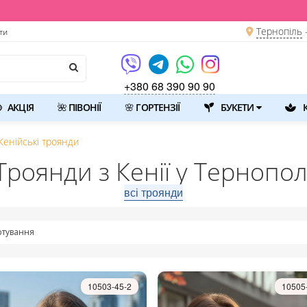
Тернопіль
ти
+380 68 390 90 90
АКЦІЯ
🌺 ПІВОНІЇ
🌸 ГОРТЕНЗІЇ
БУКЕТИ
К
Кенійські троянди
Троянди з Кенії у Тернопол
всі троянди
тування
10503-45-2
10505