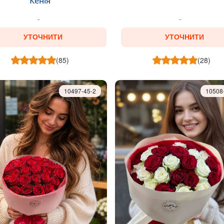
Кенія
УТОЧНИТИ
УТОЧНИТИ
(85)
(28)
10497-45-2
10508