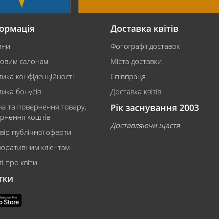
ормація
Доставка квітів
ини
Фотографії доставок
ковим салонам
Міста доставки
тика конфіденційності
Співпраця
тика бонусів
Доставка квітів
на та повернення товару,
Рік заснування 2003
рнення коштів
Доставляючи щастя
вір публічної оферти
оративним клієнтам
і про квіти
тки