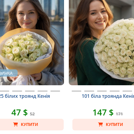
ВИНКА
25 білих троянд Кенія
101 біла троянда Кені
47 $
147 $
52
171
КУПИТИ
КУПИТИ