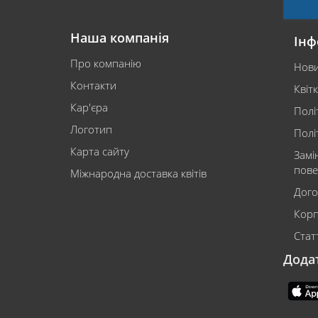
Наша компанія
Інф
Про компанію
Нов
Контакти
Квіт
Кар'єра
Полі
Логотип
Полі
Карта сайту
Замі
пове
Міжнародна доставка квітів
Дого
Корп
Статт
Дода