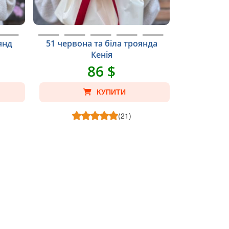
янд
51 червона та біла троянда
Кенія
86 $
КУПИТИ
(21)