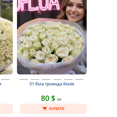
я
51 біла троянда Кенія
80 $
88
КУПИТИ