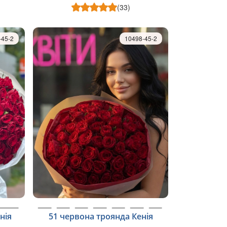
(33)
-45-2
10498-45-2
нія
51 червона троянда Кенія