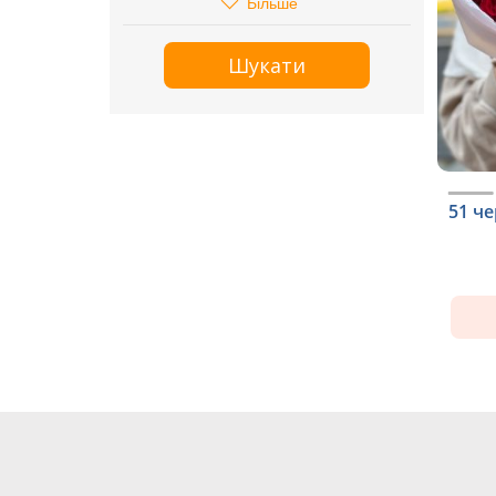
Більше
Шукати
51 ч