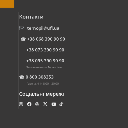
Контакти
ternopil@ufl.ua
☎
+38 068 390 90 90
+38 073 390 90 90
+38 095 390 90 90
Замовлення по Тернопілю
☎
0 800 308353
Гаряча лінія 8:00 - 20:00
Соціальні мережі