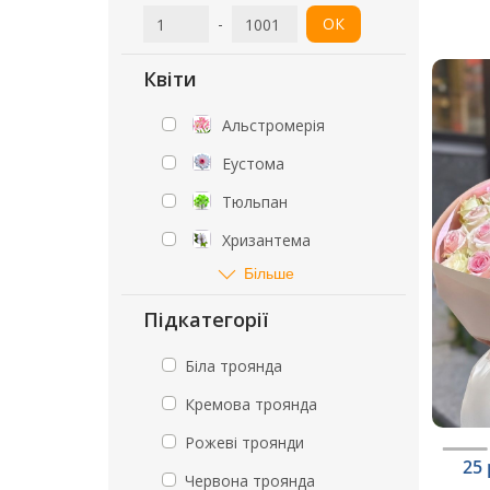
-
ОК
Квіти
Альстромерія
Еустома
Тюльпан
Хризантема
Більше
Підкатегорії
Біла троянда
Кремова троянда
Рожеві троянди
25 
Червона троянда