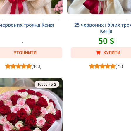
 червоних троянд Кенія
25 червоних і білих тро
Кенія
50 $
УТОЧНИТИ
КУПИТИ
(103)
(73)
10506-45-2