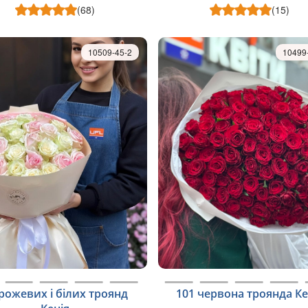
(68)
(15)
10509-45-2
10499
рожевих і білих троянд
101 червона троянда Ке