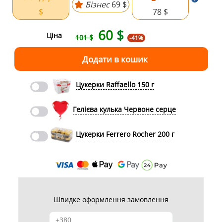
Бізнес
69 $
$
78 $
60
$
Ціна
101 $
-41%
Цукерки Raffaello 150 г
Гелієва кулька Червоне серце
Цукерки Ferrero Rocher 200 г
Швидке оформлення замовлення