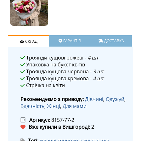
ГАРАНТІЯ
ДОСТАВКА
СКЛАД
Троянди кущові рожеві -
4 шт
Упаковка на букет квітів
Троянда кущова червона -
3 шт
Троянда кущова кремова -
4 шт
Стрічка на квіти
Рекомендуємо з приводу:
Дівчині
,
Одужуй
,
Вдячність
,
Жінці
,
Для мами
🆔
Артикул:
8157-77-2
Вже купили в Вишгороді:
2
Тегі:
кущові троянди з доставкою