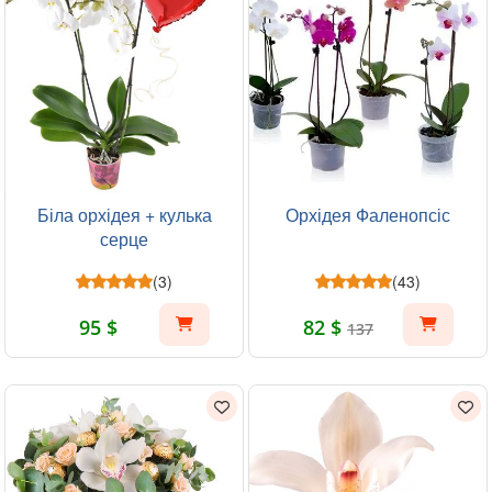
Біла орхідея + кулька
Орхідея Фаленопсіс
серце
(3)
(43)
95 $
82 $
137