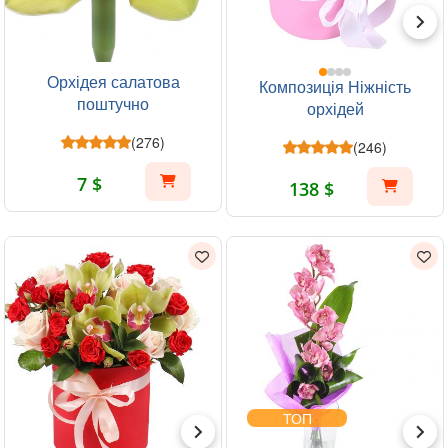
Орхідея салатова
Композиція Ніжність
поштучно
орхідей
(276)
(246)
7 $
138 $
ТОП