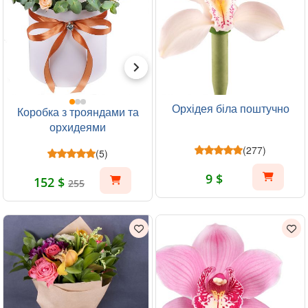
Орхідея біла поштучно
Коробка з трояндами та
орхидеями
(277)
(5)
9 $
152 $
255