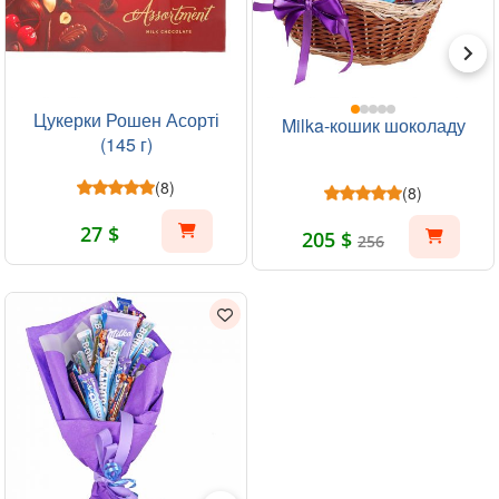
Цукерки Рошен Асорті
Milka-кошик шоколаду
(145 г)
(8)
(8)
27 $
205 $
256