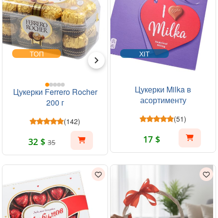
ТОП
ХІТ
Цукерки Milka в
Цукерки Ferrero Rocher
асортименту
200 г
(51)
(142)
17 $
32 $
35