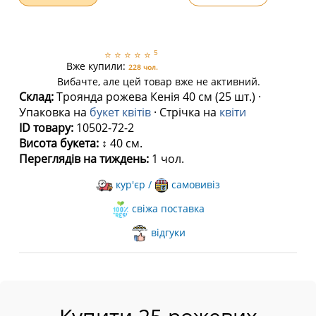
5
⭐
⭐
⭐
⭐
⭐
Вже купили:
228 чол.
Вибачте, але цей товар вже не активний.
Склад:
Троянда рожева Кенія 40 см (25 шт.) ·
Упаковка на
букет квітів
· Стрічка на
квіти
ID товару:
10502-72-2
Висота букета:
↕ 40 см.
Переглядів на тиждень:
1 чол.
кур'єр /
самовивіз
свіжа поставка
відгуки