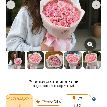
25 рожевих троянд Кенія
з доставкою в Борисполі
Стандарт
47
VIP
Бізнес
54 $
$
60 $