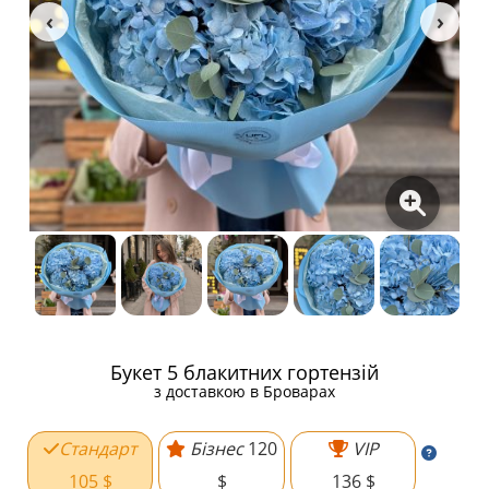
Букет 5 блакитних гортензій
з доставкою в Броварах
Стандарт
Бізнес
120
VIP
105 $
$
136 $