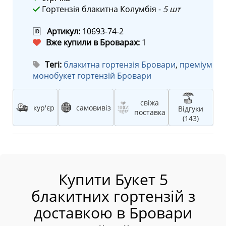
Гортензія блакитна Колумбія -
5 шт
🆔
Артикул:
10693-74-2
Вже купили в Броварах:
1
Тегі:
блакитна гортензія Бровари
,
преміум
монобукет гортензій Бровари
свіжа
кур'єр
самовивіз
Відгуки
поставка
(143)
Купити Букет 5
блакитних гортензій з
доставкою в Бровари