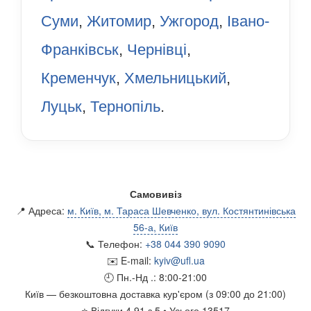
Суми
,
Житомир
,
Ужгород
,
Івано-
Франківськ
,
Чернівці
,
Кременчук
,
Хмельницький
,
Луцьк
,
Тернопіль
.
Самовивіз
📍 Адреса:
м. Київ, м. Тараса Шевченко, вул. Костянтинівська
56-а, Київ
📞 Телефон:
+38 044 390 9090
✉️ E-mail:
kyiv@ufl.ua
🕘 Пн.-Нд .:
8:00-21:00
Київ
— безкоштовна доставка кур'єром (з 09:00 до 21:00)
⭐
Відгуки
4.91
з
5
• Усього
13517