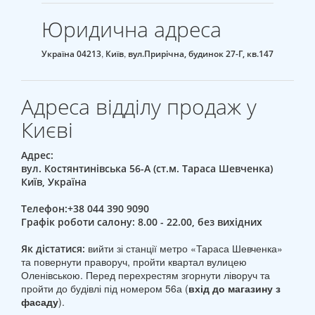
Юридична адреса
,
,
Україна
04213
Київ
вул.Прирічна, будинок 27-Г, кв.147
Адреса відділу продаж у
Києві
Адрес:
вул. Костянтинівська 56-А
(ст.м. Тараса Шевченка)
Київ
,
Україна
Телефон:
+38 044 390 9090
Графік роботи салону:
8.00 - 22.00, без вихідних
вийти зі станції метро «Тараса Шевченка»
Як дістатися:
та повернути праворуч, пройти квартал вулицею
Оленівською. Перед перехрестям згорнути ліворуч та
пройти до будівлі під номером 56а (
вхід до магазину з
фасаду
).