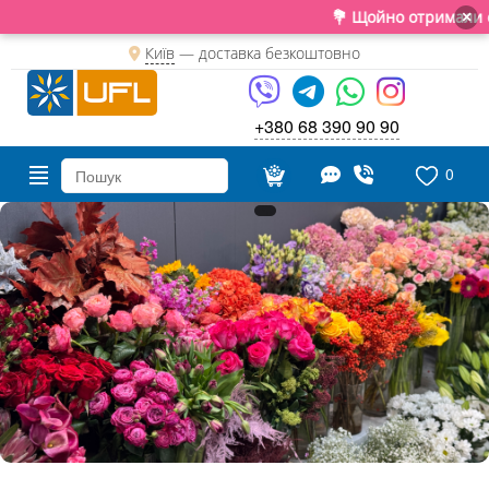
💐 Щойно отримали свіжу по
×
Київ
—
доставка безкоштовно
+380 68 390 90 90
0