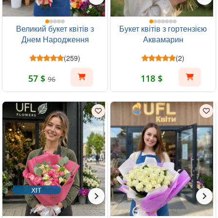
Великий букет квітів з
Букет квітів з гортензією
Днем Народження
Аквамарин
(259)
(2)
57 $
118 $
96
ХІТ