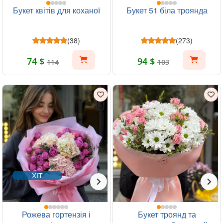
Букет квітів для коханої
Букет 51 біла троянда
(38)
(273)
74 $
94 $
114
103
ХІТ
Рожева гортензія і
Букет троянд та