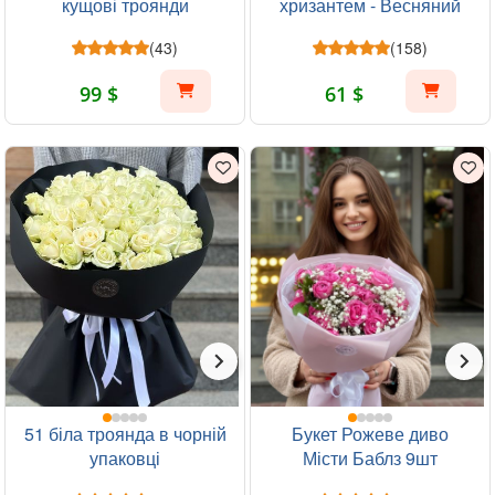
кущові троянди
хризантем - Весняний
ранок
(43)
(158)
99 $
61 $
51 біла троянда в чорній
Букет Рожеве диво
упаковці
Місти Баблз 9шт