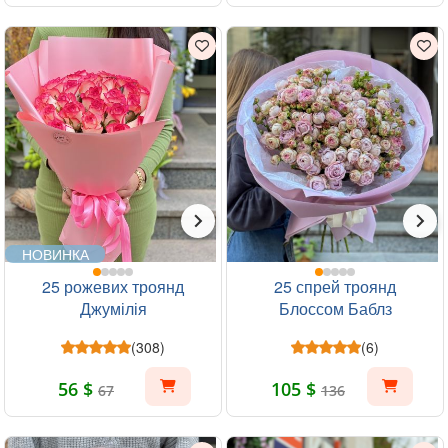
НОВИНКА
25 рожевих троянд
25 спрей троянд
Джумілія
Блоссом Баблз
(308)
(6)
56 $
105 $
67
136