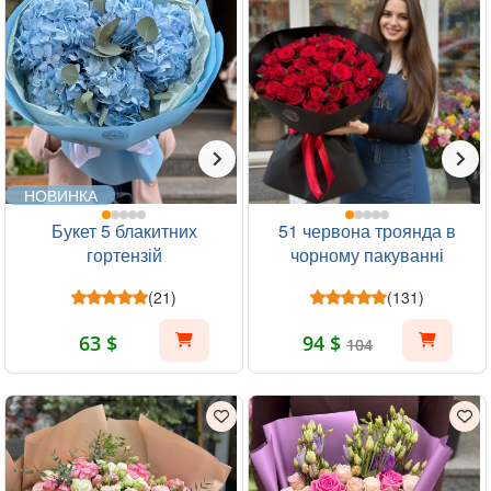
НОВИНКА
Букет 5 блакитних
51 червона троянда в
гортензій
чорному пакуванні
(21)
(131)
63 $
94 $
104