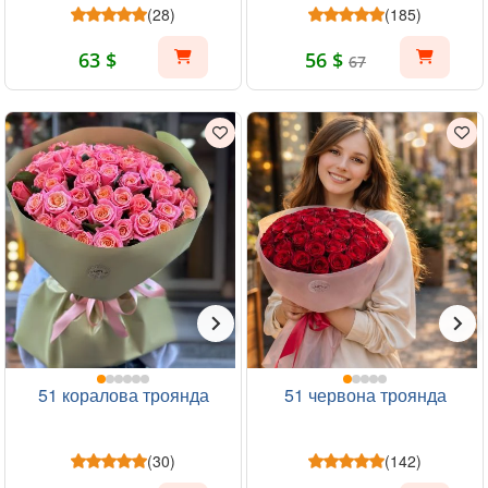
(28)
(185)
63 $
56 $
67
51 коралова троянда
51 червона троянда
(30)
(142)