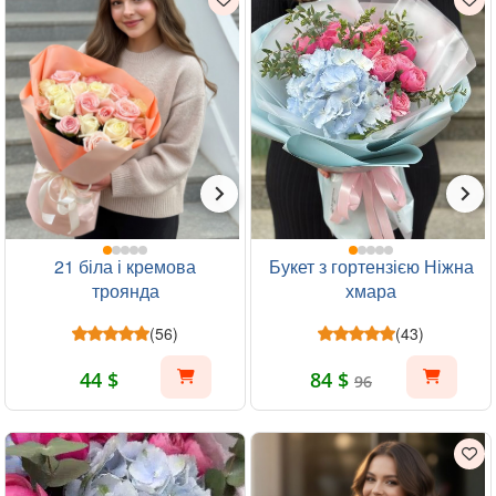
21 біла і кремова
Букет з гортензією Ніжна
троянда
хмара
(56)
(43)
44 $
84 $
96