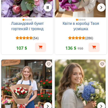
Лавандовий букет
Квіти в коробці Твоя
гортензій і троянд
усмішка
(54)
(286)
107 $
136 $
150