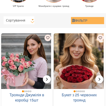
VIP букети
Монобукети з кущових троянд
Троянди
Сортування
ФІЛЬТР
Троянди Джумілія в
Букет з 25 червоних
коробці 15шт
троянд