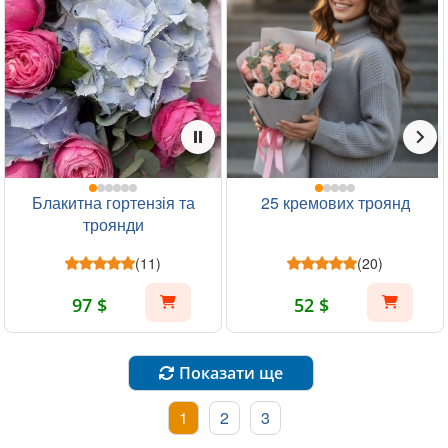
Блакитна гортензія та
25 кремових троянд
троянди
(11)
(20)
97 $
52 $
Показати ще
1
2
3