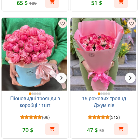
65 $
51 $
109
Піоновидні троянди в
15 рожевих троянд
коробці 11шт
Джумілія
(66)
(312)
70 $
47 $
56