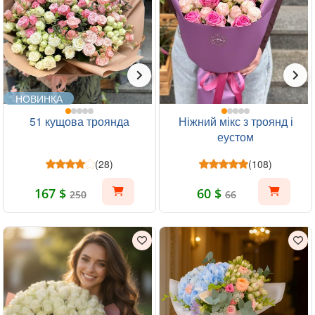
НОВИНКА
51 кущова троянда
Ніжний мікс з троянд і
еустом
(28)
(108)
167 $
60 $
250
66