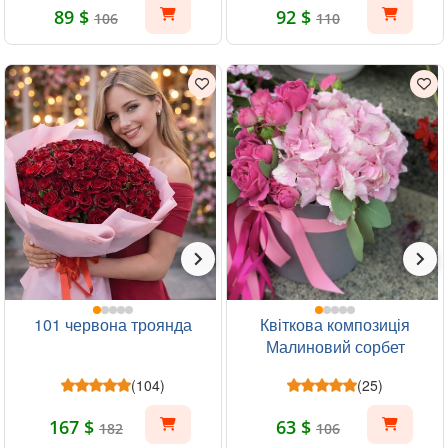
89 $
92 $
106
110
101 червона троянда
Квіткова композиція
Малиновий сорбет
(104)
(25)
167 $
63 $
182
106