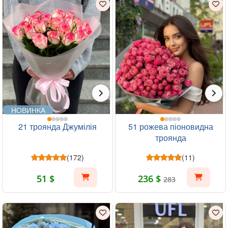
НОВИНКА
21 троянда Джумілія
51 рожева піоновидна
троянда
(172)
(11)
51 $
236 $
283