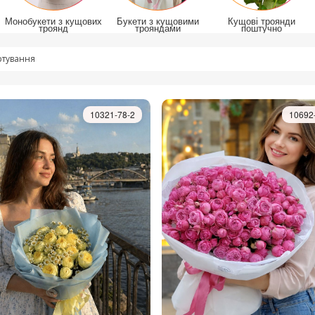
Монобукети з кущових
Букети з кущовими
Кущові троянди
троянд
трояндами
поштучно
тування
10321-78-2
10692