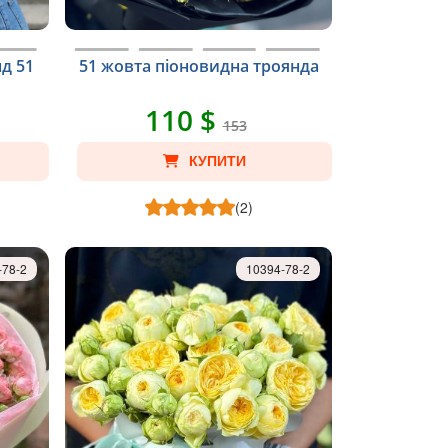
д 51
51 жовта піоновидна троянда
110 $
153
КУПИТИ
(2)
-78-2
10394-78-2