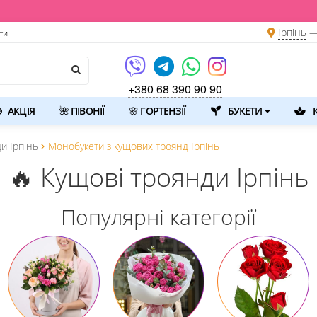
Ірпінь
—
ти
+380 68 390 90 90
АКЦІЯ
🌺 ПІВОНІЇ
🌸 ГОРТЕНЗІЇ
БУКЕТИ
К
и Ірпінь
Монобукети з кущових троянд Ірпінь
🔥 Кущові троянди Ірпінь
Популярні категорії