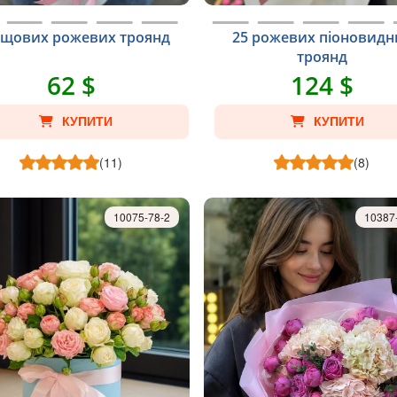
ущових рожевих троянд
25 рожевих піоновидн
троянд
62 $
124 $
КУПИТИ
КУПИТИ
(11)
(8)
10075-78-2
10387