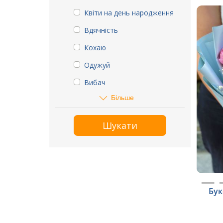
Квіти на день народження
Вдячність
Кохаю
Одужуй
Вибач
Більше
Шукати
Бук