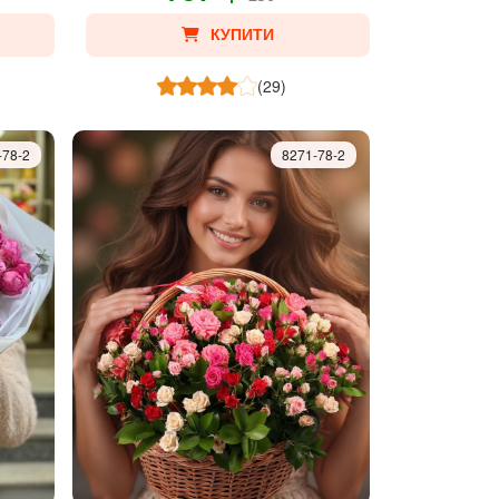
КУПИТИ
(29)
-78-2
8271-78-2