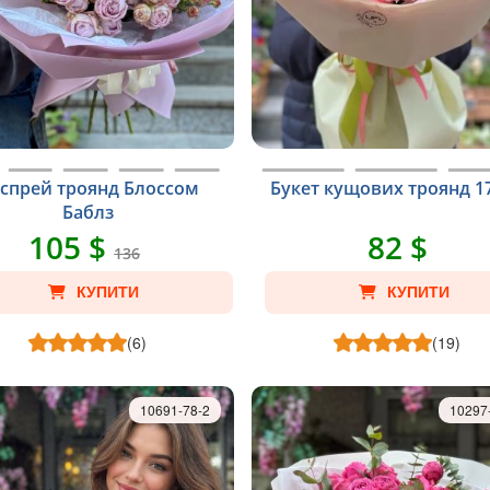
 спрей троянд Блоссом
Букет кущових троянд 1
Баблз
105 $
82 $
136
КУПИТИ
КУПИТИ
(6)
(19)
10691-78-2
10297