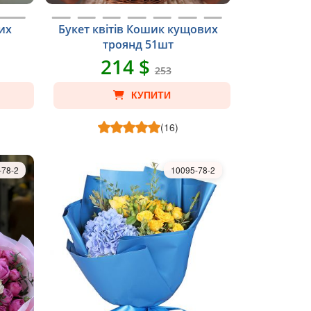
их
Букет квітів Кошик кущових
троянд 51шт
214 $
253
КУПИТИ
(16)
-78-2
10095-78-2