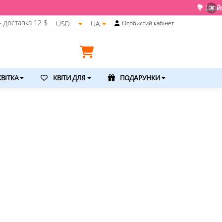
💐 Щойно отримали свіжу поставку. Подару
×
 доставка
12 $
USD
UA
Особистий кабінет
ВІТКА
КВІТИ ДЛЯ
ПОДАРУНКИ