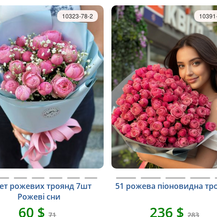
10323-78-2
10391
ет рожевих троянд 7шт
51 рожева піоновидна тр
Рожеві сни
60 $
236 $
71
283