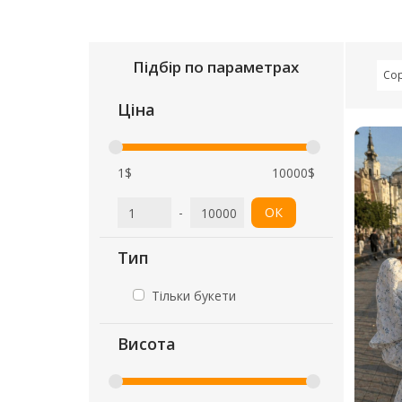
Підбір по параметрах
Сор
Ціна
1$
10000$
-
ОК
Тип
Тільки букети
Висота