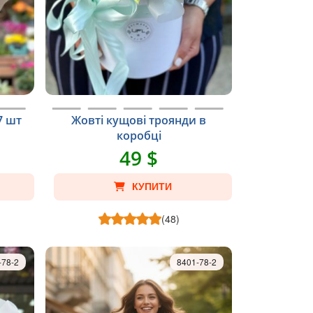
7 шт
Жовті кущові троянди в
коробці
49 $
КУПИТИ
(48)
-78-2
8401-78-2