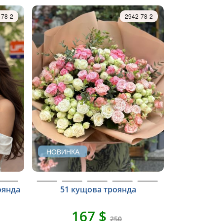
-78-2
2942-78-2
НОВИНКА
оянда
51 кущова троянда
167 $
250