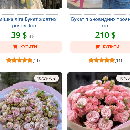
мішка літа Букет жовтих
Букет піоновидних троян
троянд 9шт
шт
39 $
210 $
49
КУПИТИ
КУПИТИ
(11)
(11)
10729-78-2
10785