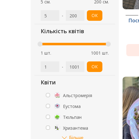
5 см.
200 см.
-
ОК
Пос
Кількість квітів
1 шт.
1001 шт.
-
ОК
Квіти
Альстромерія
Еустома
Тюльпан
Хризантема
Більше