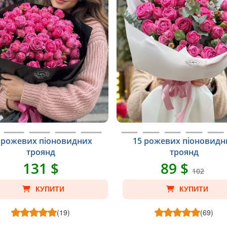
 рожевих піоновидних
15 рожевих піоновидн
троянд
троянд
131 $
89 $
102
КУПИТИ
КУПИТИ
(19)
(69)