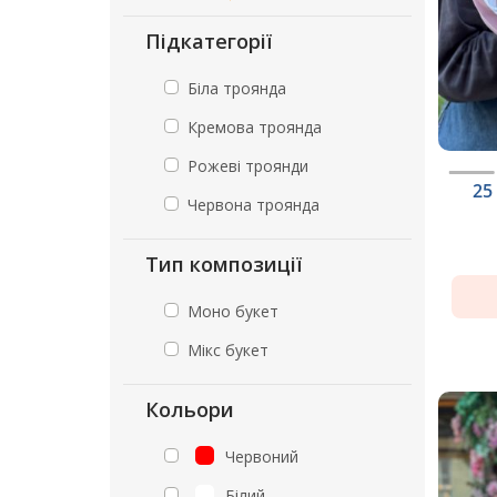
Підкатегорії
Біла троянда
Кремова троянда
Рожеві троянди
25
Червона троянда
Тип композиції
Моно букет
Мікс букет
Кольори
Червоний
Білий