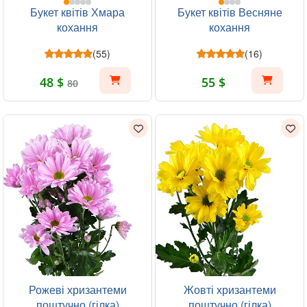
Букет квітів Хмара
Букет квітів Весняне
кохання
кохання
(55)
(16)
48 $
55 $
80
Рожеві хризантеми
Жовті хризантеми
поштучно (гілка)
поштучно (гілка)