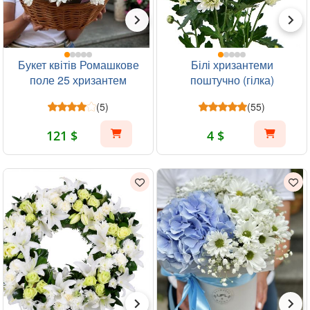
Букет квітів Ромашкове
Білі хризантеми
поле 25 хризантем
поштучно (гілка)
(5)
(55)
121 $
4 $