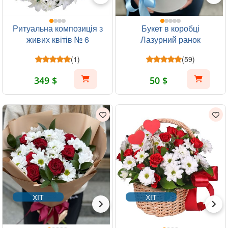
Ритуальна композиція з
Букет в коробці
живих квітів № 6
Лазурний ранок
(1)
(59)
349 $
50 $
ХІТ
ХІТ