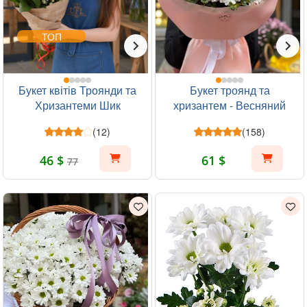
ТОП
Букет квітів Троянди та
Букет троянд та
Хризантеми Шик
хризантем - Весняний
ранок
(12)
(158)
46 $
61 $
77