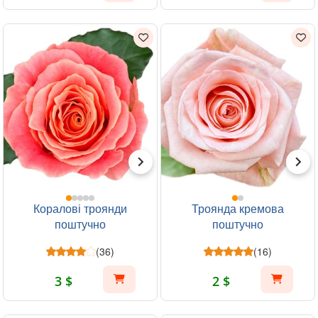
Коралові троянди
Троянда кремова
поштучно
поштучно
(36)
(16)
3 $
2 $