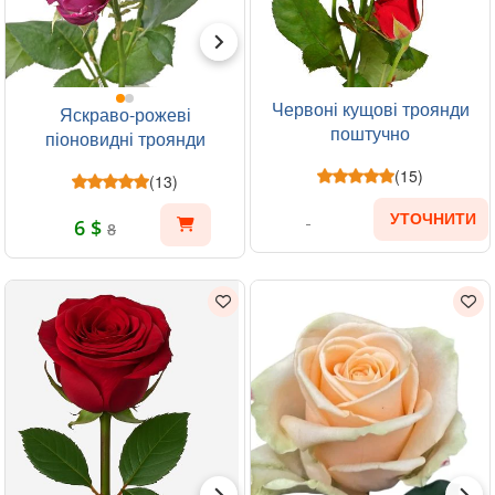
Червоні кущові троянди
Яскраво-рожеві
поштучно
піоновидні троянди
поштучно
(15)
(13)
УТОЧНИТИ
6 $
8