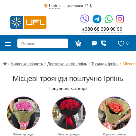
Ірпінь
— доставка
12 $
+380 68 390 90 90
0
Київська область
Доставка квітів Ірпінь
Троянди Ірпінь
Місцев
Місцеві троянди поштучно Ірпінь
Популярні категорії
Рожеві троянди
Червоні троянди
Коралові троянди