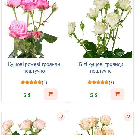
Кущові рожеві троянди
Білі кущові троянди
поштучно
поштучно
(4)
(8)
5 $
5 $