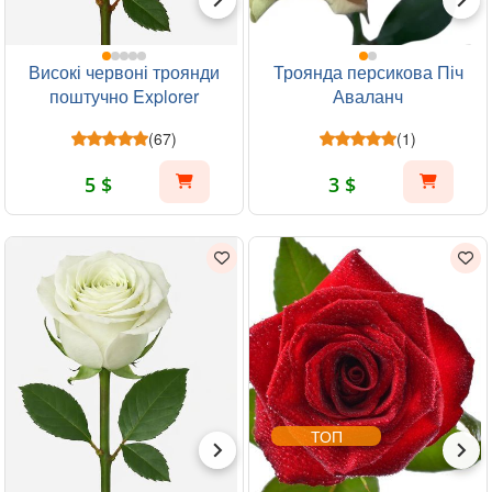
Високі червоні троянди
Троянда персикова Піч
поштучно Explorer
Аваланч
(67)
(1)
5 $
3 $
ТОП