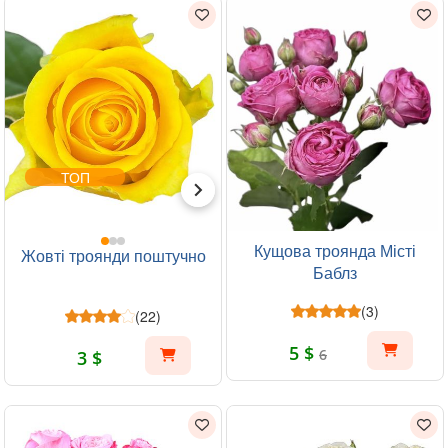
ТОП
Кущова троянда Місті
Жовті троянди поштучно
Баблз
(3)
(22)
5 $
6
3 $