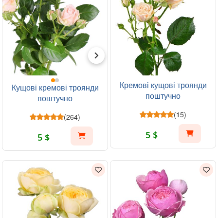
Кремові кущові троянди
Кущові кремові троянди
поштучно
поштучно
(15)
(264)
5 $
5 $