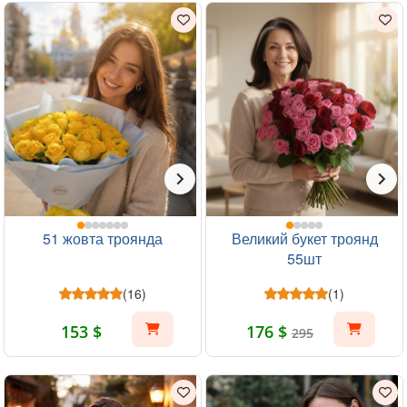
51 жовта троянда
Великий букет троянд
55шт
(16)
(1)
153 $
176 $
295