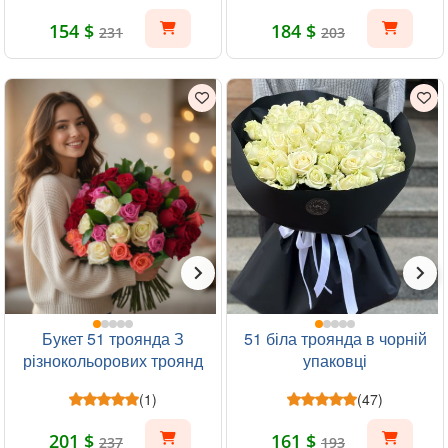
154 $
184 $
231
203
Букет 51 троянда З
51 біла троянда в чорній
різнокольорових троянд
упаковці
(1)
(47)
201 $
161 $
237
193