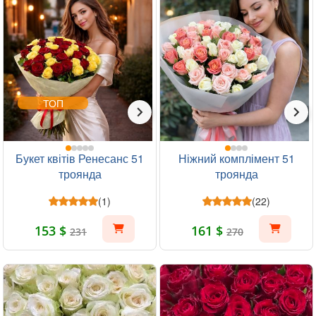
ТОП
Букет квітів Ренесанс 51
Ніжний комплімент 51
троянда
троянда
(1)
(22)
153 $
161 $
231
270