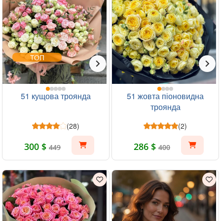
ТОП
51 кущова троянда
51 жовта піоновидна
троянда
(28)
(2)
300 $
286 $
449
400