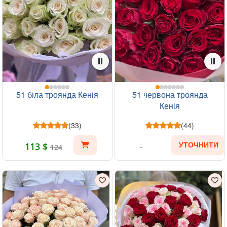
51 біла троянда Кенія
51 червона троянда
Кенія
(33)
(44)
113 $
УТОЧНИТИ
124