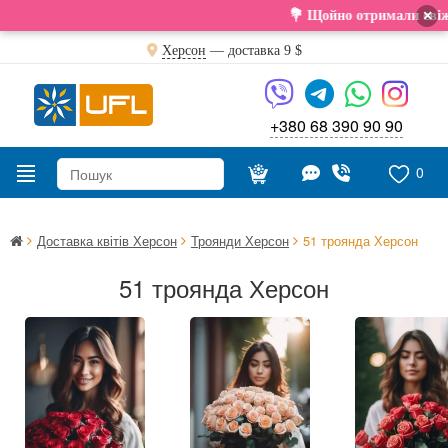
×
💐 Щойно отримали свіжу поставку. Подару
Херсон
— доставка
9 $
+380 68 390 90 90
0
Доставка квітів Херсон
Троянди Херсон
51 троянда Херсон
51 троянда Херсон