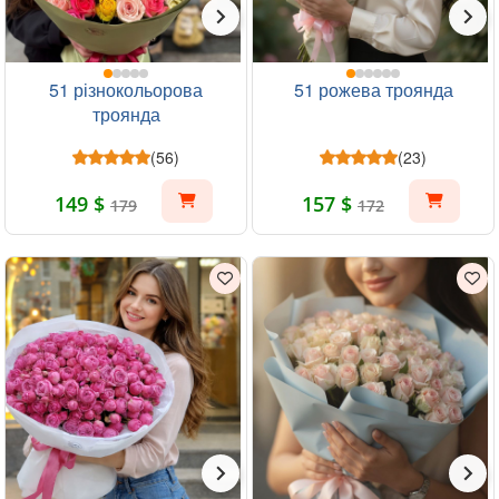
51 різнокольорова
51 рожева троянда
троянда
(56)
(23)
149 $
157 $
179
172