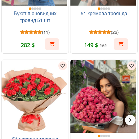
Букет піоновидних
51 кремова троянда
троянд 51 шт
(11)
(22)
282 $
149 $
161
51 червона троянда