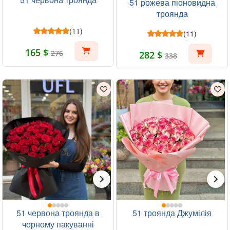
51 рожева піоновидна
троянда
(11)
(11)
165 $
276
282 $
338
51 червона троянда в
51 троянда Джумілія
чорному пакуванні