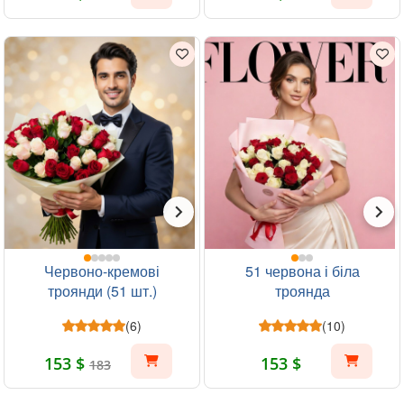
Червоно-кремові
51 червона і біла
троянди (51 шт.)
троянда
(6)
(10)
153 $
153 $
183