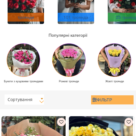
троянди
101 троянда
25 троянд
Популярні категорії
Букети з кущовими трояндами
Рожеві троянди
Жовті троянди
Сортування
ФІЛЬТР