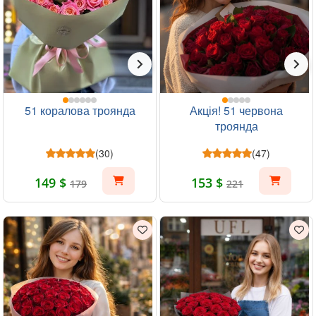
51 коралова троянда
Акція! 51 червона
троянда
(30)
(47)
149 $
153 $
179
221