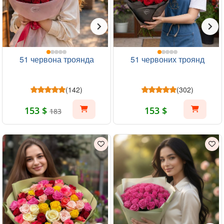
51 червона троянда
51 червоних троянд
(142)
(302)
153 $
153 $
183