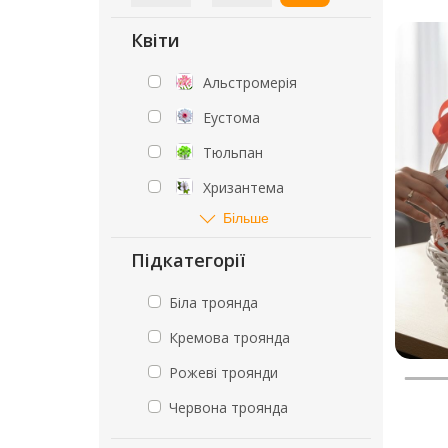
Квіти
Альстромерія
Еустома
Тюльпан
Хризантема
Більше
Підкатегорії
Біла троянда
Кремова троянда
Рожеві троянди
Червона троянда