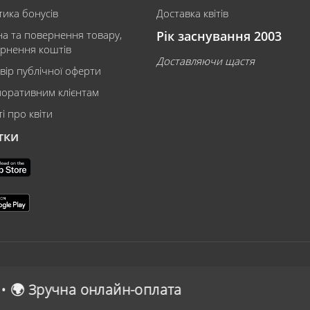
тика бонусів
Доставка квітів
на та повернення товару,
Рік заснування 2003
рнення коштів
Доставляючи щастя
вір публічної оферти
оративним клієнтам
і про квіти
тки
оплата