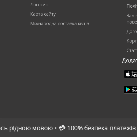
Логотип
Полі
Карта сайту
Замі
пове
Міжнародна доставка квітів
Дого
Корп
Статт
Дода
 💳 100% безпека платежів • 🌍 Зручна онлайн-