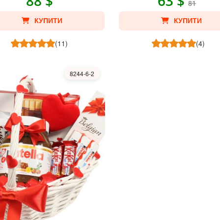
88 $
63 $
81
КУПИТИ
КУПИТИ
(11)
(4)
8244-6-2