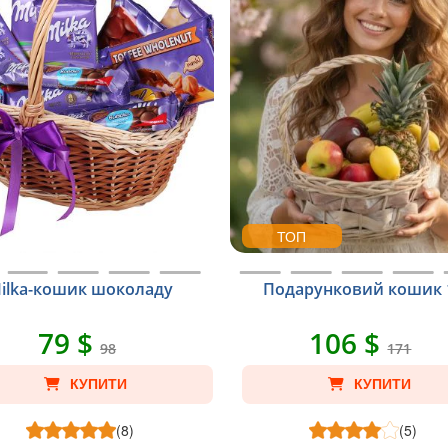
ТОП
ilka-кошик шоколаду
Подарунковий кошик 
79 $
106 $
98
171
КУПИТИ
КУПИТИ
(8)
(5)