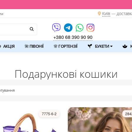
Київ
—
доставк
ти
+380 68 390 90 90
АКЦІЯ
🌺 ПІВОНІЇ
🌸 ГОРТЕНЗІЇ
БУКЕТИ
К
Подарункові кошики
тування
7775-6-2
284