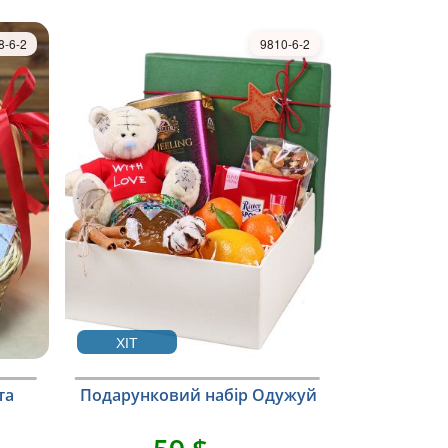
8-6-2
9810-6-2
ХІТ
та
Подарунковий набір Одужуй