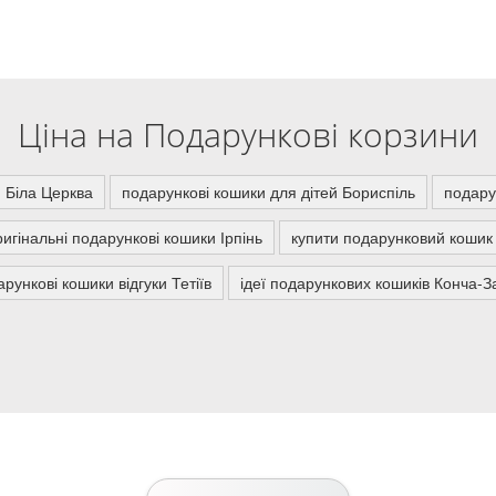
Ціна на Подарункові корзини
 Біла Церква
подарункові кошики для дітей Бориспіль
подару
ригінальні подарункові кошики Ірпінь
купити подарунковий кошик
рункові кошики відгуки Тетіїв
ідеї подарункових кошиків Конча-З