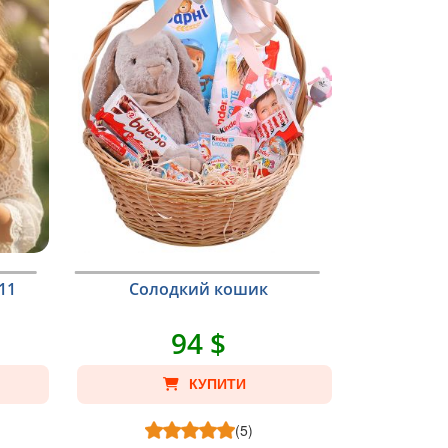
11
Cолодкий кошик
94 $
КУПИТИ
(5)