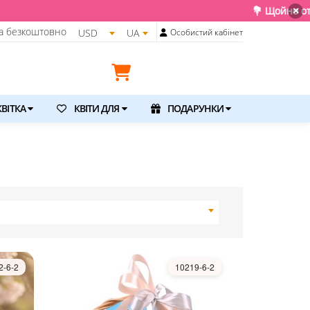
💐 Щойно отримали свіжу постав
×
а безкоштовно
USD
UA
Особистий кабінет
ВІТКА
КВІТИ ДЛЯ
ПОДАРУНКИ
2-6-2
10219-6-2