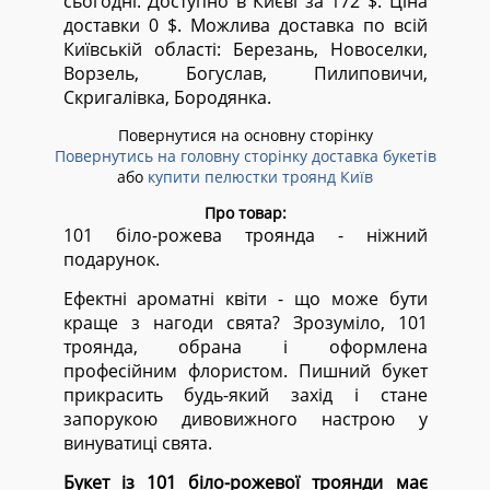
сьогодні. Доступно в Києві за 172 $. Ціна
доставки 0 $. Можлива доставка по всій
Київській області:
Березань, Новоселки,
Ворзель, Богуслав, Пилиповичи,
Скригалівка, Бородянка.
Повернутися на основну сторінку
Повернутись на головну сторінку доставка букетів
або
купити пелюстки троянд Київ
Про товар:
101 біло-рожева троянда - ніжний
подарунок.
Ефектні ароматні квіти - що може бути
краще з нагоди свята? Зрозуміло, 101
троянда, обрана і оформлена
професійним флористом. Пишний букет
прикрасить будь-який захід і стане
запорукою дивовижного настрою у
винуватиці свята.
Букет із 101 біло-рожевої троянди має