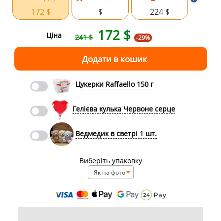
172 $
$
224 $
172
$
Ціна
241 $
-29%
Цукерки Raffaello 150 г
Гелієва кулька Червоне серце
Ведмедик в светрі 1 шт.
Виберіть упаковку
Як на фото