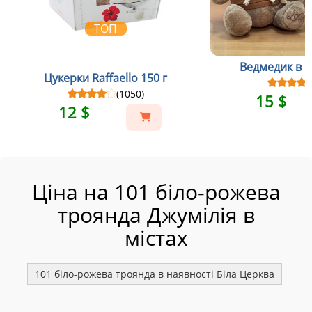
ТОП
Ведмедик в св
Цукерки Raffaello 150 г
(1050)
15 $
12 $
Ціна на 101 біло-рожева
троянда Джумілія в
містах
101 біло-рожева троянда в наявності Біла Церква
101