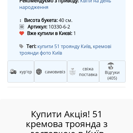
Рекомендуємо з приводу:
Квіти на день
народження
↕ Висота букета:
40 см.
🆔
Артикул:
10330-6-2
Вже купили в Києві:
1
Тегі:
купити 51 троянду Київ
,
кремові
троянди фото Київ
свіжа
кур'єр
самовивіз
Відгуки
поставка
(405)
Купити Акція! 51
кремова троянда з