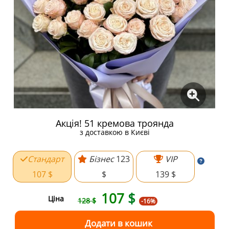
Акція! 51 кремова троянда
з доставкою в Києві
Стандарт
Бізнес
123
VIP
107 $
$
139 $
107
$
Ціна
128 $
-16%