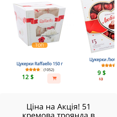
ТОП
Цукерки Люби
Цукерки Raffaello 150 г
(1052)
9 $
12 $
13
Ціна на Акція! 51
кремова троянда в