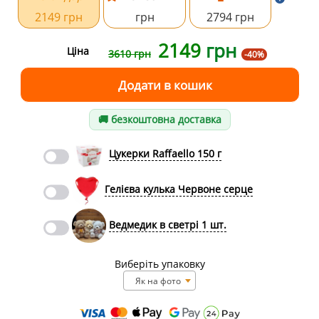
2149 грн
грн
2794 грн
2149
грн
Ціна
3610 грн
-40%
🚚 безкоштовна доставка
Цукерки Raffaello 150 г
Гелієва кулька Червоне серце
Ведмедик в светрі 1 шт.
Виберіть упаковку
Як на фото