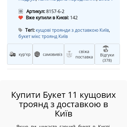
🆔
Артикул:
8157-6-2
Вже купили в Києві:
142
Тегі:
кущові троянди з доставкою Київ
,
букет мікс троянд Київ
свіжа
кур'єр
самовивіз
Відгуки
поставка
(378)
Купити Букет 11 кущових
троянд з доставкою в
Київ
Якщо ви шукаєте гарний букет в Києві,