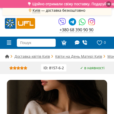
💐 Щойно отримали свіжу поставку. Подаруйте квіти та е
×
Київ
—
доставка безкоштовно
+380 68 390 90 90
0
Доставка квітів Київ
Квіти на День Матері Київ
Мон
ID: 8157-6-2
✓ в наявності