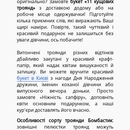
оригінально? Замовте
букет «11 кущових
троянд»
з доставкою додому або на
робоче місце одержувачки! Підготуйте
кілька приємних слів, які виражають Ваші
щирі наміри. Повірте, такий чуттєвий і
красивий подарунок не залишиться без
уваги дівчини, ось побачите!
Витончені троянди різних відтінків
дбайливо закутані у красивий крафт-
папір, який надає квітам вишуканості й
затишку. Ви можете вручити красивий
букет в Києві
з нагоди Дня Народження
дружини, іменин коханої дівчини або
випускного вечора доньки. Просто
замовте «Ніжність сапфіру», доповніть
квіти основним подарунком, а наші
кур'єри доставлять його вчасно.
Особливості сорту троянди Бомбастик
:
зовнішні пелюстки троянд можуть