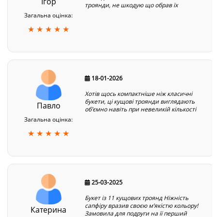
Ігор
троянди, не шкодую що обрав їх
Загальна оцінка:
★ ★ ★ ★ ★
18-01-2026
Хотів щось компактніше ніж класичні
букети, ці кущові троянди виглядають
Павло
обʼємно навіть при невеликій кількості
Загальна оцінка:
★ ★ ★ ★ ★
25-03-2025
Букет із 11 кущових троянд Ніжність
сапфіру вразив своєю м’якістю кольору!
Катерина
Замовила для подруги на її перший