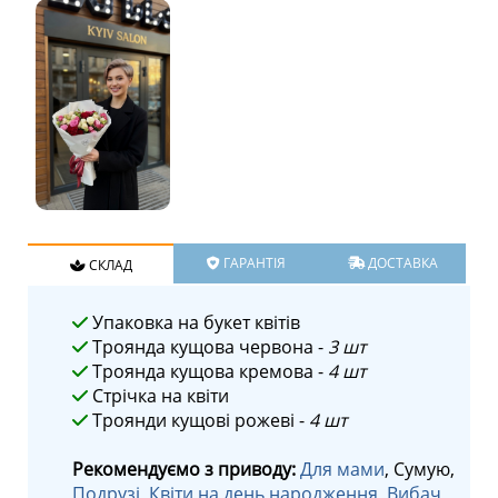
ГАРАНТІЯ
ДОСТАВКА
СКЛАД
Упаковка на букет квітів
Троянда кущова червона -
3 шт
Троянда кущова кремова -
4 шт
Стрічка на квіти
Троянди кущові рожеві -
4 шт
Рекомендуємо з приводу:
Для мами
, Сумую,
Подрузі
,
Квіти на день народження
,
Вибач